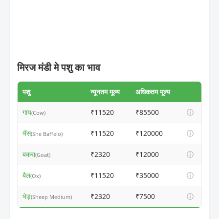
मिरज मंडी मे पशु का भाव
पशु
न्यूनतम मूल्य
अधिकतम मूल्य
गाय
₹11520
₹85500
ⓘ
(Cow)
भैंस
₹11520
₹120000
ⓘ
(She Baffelo)
बकरा
₹2320
₹12000
ⓘ
(Goat)
बैल
₹11520
₹35000
ⓘ
(Ox)
भेड़
₹2320
₹7500
ⓘ
(Sheep Medium)