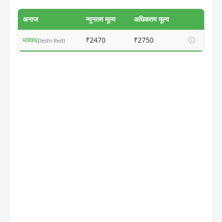
अनाज
न्यूनतम मूल्य
अधिकतम मूल्य
मक्का
₹2470
₹2750
ⓘ
(Deshi Red)