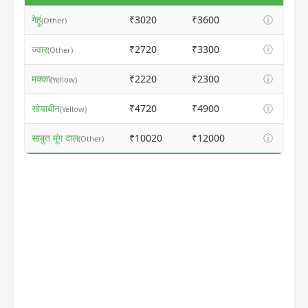
गेहूं
₹3020
₹3600
ⓘ
(Other)
ज्वार
₹2720
₹3300
ⓘ
(Other)
मक्का
₹2220
₹2300
ⓘ
(Yellow)
सोयाबीन
₹4720
₹4900
ⓘ
(Yellow)
साबुत मूंग दाल
₹10020
₹12000
ⓘ
(Other)