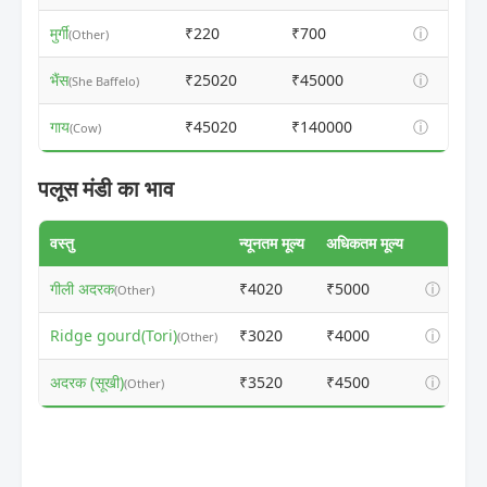
मुर्गी
₹220
₹700
ⓘ
(Other)
भैंस
₹25020
₹45000
ⓘ
(She Baffelo)
गाय
₹45020
₹140000
ⓘ
(Cow)
पलूस मंडी का भाव
वस्तु
न्यूनतम मूल्य
अधिकतम मूल्य
गीली अदरक
₹4020
₹5000
ⓘ
(Other)
Ridge gourd(Tori)
₹3020
₹4000
ⓘ
(Other)
अदरक (सूखी)
₹3520
₹4500
ⓘ
(Other)