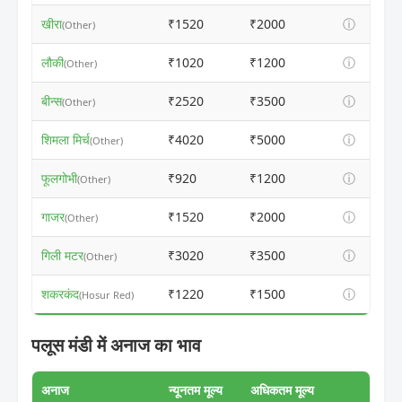
खीरा
₹1520
₹2000
ⓘ
(Other)
लौकी
₹1020
₹1200
ⓘ
(Other)
बीन्स
₹2520
₹3500
ⓘ
(Other)
शिमला मिर्च
₹4020
₹5000
ⓘ
(Other)
फूलगोभी
₹920
₹1200
ⓘ
(Other)
गाजर
₹1520
₹2000
ⓘ
(Other)
गिली मटर
₹3020
₹3500
ⓘ
(Other)
शकरकंद
₹1220
₹1500
ⓘ
(Hosur Red)
पलूस मंडी में अनाज का भाव
अनाज
न्यूनतम मूल्य
अधिकतम मूल्य