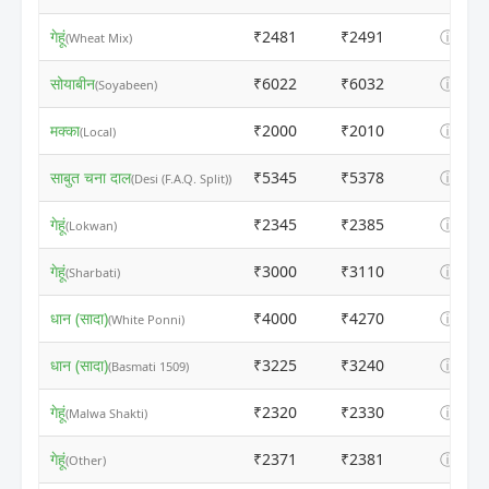
गेहूं
₹2481
₹2491
ⓘ
(Wheat Mix)
सोयाबीन
₹6022
₹6032
ⓘ
(Soyabeen)
मक्का
₹2000
₹2010
ⓘ
(Local)
साबुत चना दाल
₹5345
₹5378
ⓘ
(Desi (F.A.Q. Split))
गेहूं
₹2345
₹2385
ⓘ
(Lokwan)
गेहूं
₹3000
₹3110
ⓘ
(Sharbati)
धान (सादा)
₹4000
₹4270
ⓘ
(White Ponni)
धान (सादा)
₹3225
₹3240
ⓘ
(Basmati 1509)
गेहूं
₹2320
₹2330
ⓘ
(Malwa Shakti)
गेहूं
₹2371
₹2381
ⓘ
(Other)