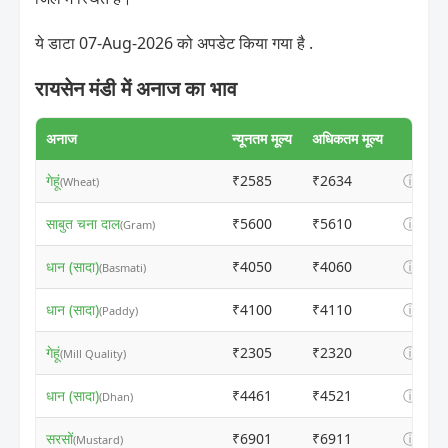
ये डाटा 07-Aug-2026 को अपडेट किया गया है .
रायसेन मंडी में अनाज का भाव
अनाज
न्यूनतम मूल्य
अधिकतम मूल्य
गेहूं
₹2585
₹2634
ⓘ
(Wheat)
साबुत चना दाल
₹5600
₹5610
ⓘ
(Gram)
धान (सादा)
₹4050
₹4060
ⓘ
(Basmati)
धान (सादा)
₹4100
₹4110
ⓘ
(Paddy)
गेहूं
₹2305
₹2320
ⓘ
(Mill Quality)
धान (सादा)
₹4461
₹4521
ⓘ
(Dhan)
सरसों
₹6901
₹6911
ⓘ
(Mustard)