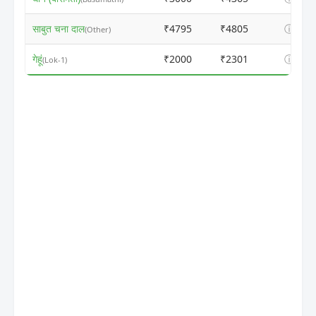
साबुत चना दाल
₹4795
₹4805
ⓘ
(Other)
गेहूं
₹2000
₹2301
ⓘ
(Lok-1)