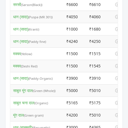
सरसों
₹6600
₹6610
ⓘ
(Sarson(Black))
धान (सादा)
₹4050
₹4060
ⓘ
(Puspa (MR 301))
धान (सादा)
₹1000
₹1680
ⓘ
(Kranti)
धान (सादा)
₹4240
₹4250
ⓘ
(Paddy fine)
मक्का
₹1500
₹1515
ⓘ
(Yellow)
मक्का
₹1500
₹1545
ⓘ
(Deshi Red)
धान (सादा)
₹3900
₹3910
ⓘ
(Paddy-Organic)
साबुत मूंग दाल
₹5000
₹5010
ⓘ
(Green (Whole))
साबुत चना दाल
₹5165
₹5175
ⓘ
(Organic)
मूंग दाल
₹4200
₹5010
ⓘ
(Green gram)
धान (बासमती)
₹3000
₹4365
ⓘ
(Basumathi)