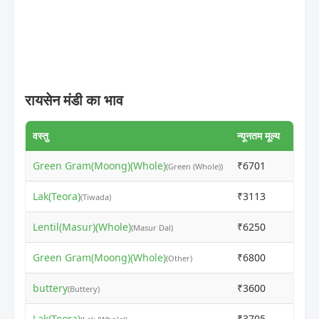
रायसेन मंडी का भाव
वस्तु
न्यूनतम मूल्य
अधिकत
Green Gram(Moong)(Whole)
₹6701
₹671
(Green (Whole))
Lak(Teora)
₹3113
₹315
(Tiwada)
Lentil(Masur)(Whole)
₹6250
₹626
(Masur Dal)
Green Gram(Moong)(Whole)
₹6800
₹681
(Other)
buttery
₹3600
₹361
(Buttery)
Lak(Teora)
₹3705
₹371