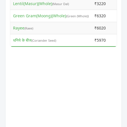
Lentil(Masur)(Whole)
₹3220
₹799
(Masur Dal)
Green Gram(Moong)(Whole)
₹6320
₹630
(Green (Whole))
Rayee
₹6020
₹600
(Raee)
धनिये के बीज
₹5970
₹617
(Coriander Seed)