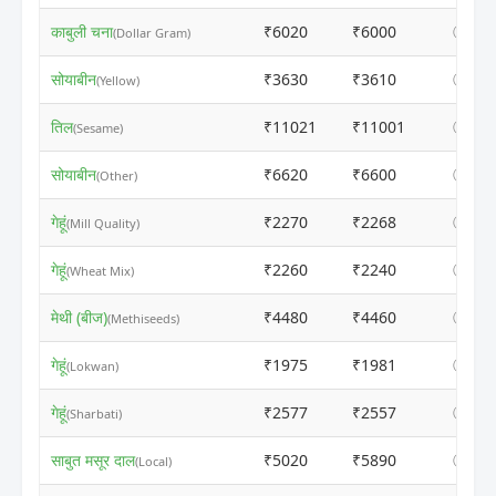
काबुली चना
₹6020
₹6000
ⓘ
(Dollar Gram)
सोयाबीन
₹3630
₹3610
ⓘ
(Yellow)
तिल
₹11021
₹11001
ⓘ
(Sesame)
सोयाबीन
₹6620
₹6600
ⓘ
(Other)
गेहूं
₹2270
₹2268
ⓘ
(Mill Quality)
गेहूं
₹2260
₹2240
ⓘ
(Wheat Mix)
मेथी (बीज)
₹4480
₹4460
ⓘ
(Methiseeds)
गेहूं
₹1975
₹1981
ⓘ
(Lokwan)
गेहूं
₹2577
₹2557
ⓘ
(Sharbati)
साबुत मसूर दाल
₹5020
₹5890
ⓘ
(Local)