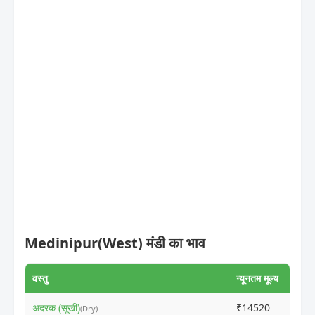
Medinipur(West) मंडी का भाव
वस्तु
न्यूनतम मूल्य
अधिकत
अदरक (सूखी)
₹14520
₹155
(Dry)