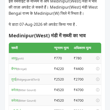
इस वेबसाइट के माध्यम से आप Medinipur(West) मंडी में भाव
की ताज़ा अपडेट ले सकते हैं। Medinipur(West) मंडी West
Bengal राज्य के Medinipur(W) जिले में स्थित है।
ये डाटा 07-Aug-2026 को अपडेट किया गया है .
Medinipur(West) मंडी में सब्जी का भाव
सब्जी
न्यूनतम मूल्य
अधिकतम मूल्य
आलू
₹770
₹780
ⓘ
(Jyoti)
बैंगन
₹4220
₹4400
ⓘ
(Brinjal)
तुरई
₹2520
₹2700
ⓘ
(Ridgeguard(Tori))
करेला
₹4520
₹4700
ⓘ
(Bitter Gourd)
करेला
₹4520
₹4700
ⓘ
(Bitter Gourd)