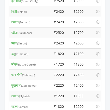
हरी मिर्च
₹7520
₹8000
ⓘ
(Green Chilly)
भिंडी
₹2420
₹2600
ⓘ
(Bhindi)
टमाटर
₹2420
₹2600
ⓘ
(Tomato)
खीरा
₹2520
₹2700
ⓘ
(Cucumbar)
प्याज
₹2420
₹2600
ⓘ
(Onion)
कद्दू
₹1820
₹2100
ⓘ
(Pumpkin)
लौकी
₹1720
₹1800
ⓘ
(Bottle Gourd)
पत्ता गोभी
₹2220
₹2400
ⓘ
(Cabbage)
फूलगोभी
₹2220
₹2400
ⓘ
(Cauliflower)
टमाटर
₹1220
₹1300
ⓘ
(Hybrid)
गाजर
₹1820
₹2200
ⓘ
(Carrot)