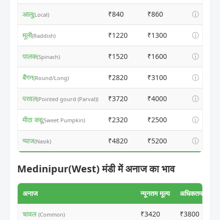
आलू
₹840
₹860
ⓘ
(Local)
मूली
₹1220
₹1300
ⓘ
(Raddish)
पालक
₹1520
₹1600
ⓘ
(Spinach)
बैंगन
₹2820
₹3100
ⓘ
(Round/Long)
परवल
₹3720
₹4000
ⓘ
(Pointed gourd (Parval))
मीठा कद्दू
₹2320
₹2500
ⓘ
(Sweet Pumpkin)
प्याज
₹4820
₹5200
ⓘ
(Nasik)
Medinipur(West) मंडी में अनाज का भाव
अनाज
न्यूनतम मूल्य
अधिकतम मूल्य
चावल
₹3420
₹3800
(Common)