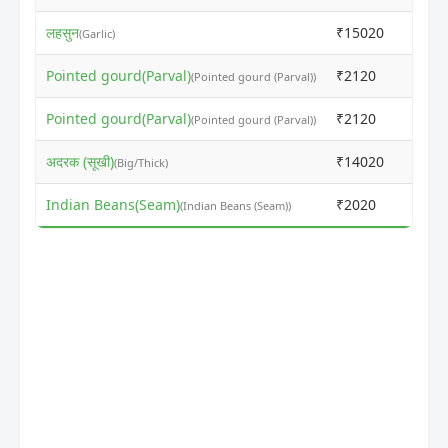
लहसुन
₹15020
₹160
(Garlic)
Pointed gourd(Parval)
₹2120
₹230
(Pointed gourd (Parval))
Pointed gourd(Parval)
₹2120
₹230
(Pointed gourd (Parval))
अदरक (सूखी)
₹14020
₹150
(Big/Thick)
Indian Beans(Seam)
₹2020
₹220
(Indian Beans (Seam))