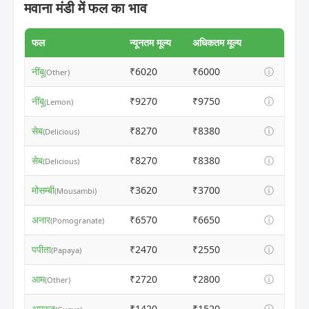
मवाना मंडी में फल का भाव
फल
न्यूनतम मूल्य
अधिकतम मूल्य
नींबू
₹6020
₹6000
ⓘ
(Other)
नींबू
₹9270
₹9750
ⓘ
(Lemon)
सेब
₹8270
₹8380
ⓘ
(Delicious)
सेब
₹8270
₹8380
ⓘ
(Delicious)
मोसम्बी
₹3620
₹3700
ⓘ
(Mousambi)
अनार
₹6570
₹6650
ⓘ
(Pomogranate)
पपीता
₹2470
₹2550
ⓘ
(Papaya)
आम
₹2720
₹2800
ⓘ
(Other)
अमरूद
₹1420
₹1520
ⓘ