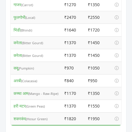
गाजर
₹1270
₹1350
ⓘ
(Carrot)
फूलगोभी
₹2470
₹2550
ⓘ
(Local)
भिंडी
₹1640
₹1720
ⓘ
(Bhindi)
करेला
₹1370
₹1450
ⓘ
(Bitter Gourd)
करेला
₹1370
₹1450
ⓘ
(Bitter Gourd)
कद्दू
₹970
₹1050
ⓘ
(Pumpkin)
अरबी
₹840
₹950
ⓘ
(Colacasia)
कच्चा आम
₹1170
₹1350
ⓘ
(Mango - Raw-Ripe)
हरी मटर
₹1370
₹1550
ⓘ
(Green Peas)
शकरकंद
₹1820
₹1950
ⓘ
(Hosur Green)