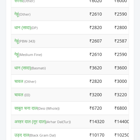
सरसों
₹6020
₹6000
(Other)
गेहूं
₹2610
₹2590
(Other)
धान (सादा)
₹2820
₹2800
(DP)
गेहूं
₹2607
₹2587
(PBW-343)
गेहूं
₹2610
₹2590
(Medium Fine)
धान (सादा)
₹3620
₹3600
(Basmati)
चावल
₹2820
₹3000
(Other)
चावल
₹3200
₹3220
(III)
साबुत चना दाल
₹6720
₹6800
(Desi (Whole))
अरहर दाल (तूर दाल)
₹14320
₹14400
(Arhar Dal(Tur))
उड़द दाल
₹10170
₹10250
(Black Gram Dal)