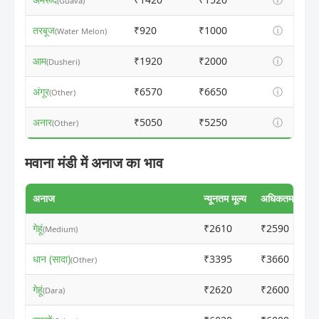
(Guava)
तरबूज
₹920
₹1000
ⓘ
(Water Melon)
आम
₹1920
₹2000
ⓘ
(Dusheri)
अंगूर
₹6570
₹6650
ⓘ
(Other)
अनार
₹5050
₹5250
ⓘ
(Other)
मवाना मंडी में अनाज का भाव
अनाज
न्यूनतम मूल्य
अधिकतम मूल्य
गेहूं
₹2610
₹2590
(Medium)
धान (सादा)
₹3395
₹3660
(Other)
गेहूं
₹2620
₹2600
(Dara)