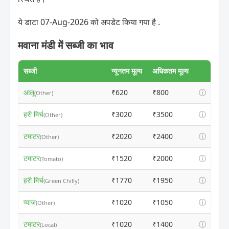
ये डाटा 07-Aug-2026 को अपडेट किया गया है .
मवाना मंडी में सब्जी का भाव
सब्जी
न्यूनतम मूल्य
अधिकतम मूल्य
आलू
₹620
₹800
ⓘ
(Other)
हरी मिर्च
₹3020
₹3500
ⓘ
(Other)
टमाटर
₹2020
₹2400
ⓘ
(Other)
टमाटर
₹1520
₹2000
ⓘ
(Tomato)
हरी मिर्च
₹1770
₹1950
ⓘ
(Green Chilly)
प्याज
₹1020
₹1050
ⓘ
(Other)
टमाटर
₹1020
₹1400
ⓘ
(Local)