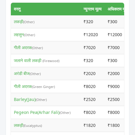
वस्तु
न्यूनतम मूल्य
अधिकतम मूल्य
लकड़ी
₹320
₹300
(Other)
लहसुन
₹12020
₹12000
(Other)
गीली अदरक
₹7020
₹7000
(Other)
जलाने वाली लकड़ी
₹320
₹300
(Firewood)
अरंडी बीज
₹2020
₹2000
(Other)
गीली अदरक
₹8020
₹9000
(Green Ginger)
Barley(Jau)
₹2520
₹2500
(Other)
Pegeon Pea(Arhar Fali)
₹8020
₹8000
(Other)
लकड़ी
₹1820
₹1800
(Eucalyptus)