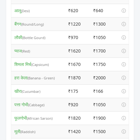
आलू
₹620
₹640
ⓘ
(Desi)
बैंगन
₹1220
₹1300
ⓘ
(Round/Long)
लौकी
₹970
₹1050
ⓘ
(Bottle Gourd)
प्याज
₹1620
₹1700
ⓘ
(Red)
शिमला मिर्च
₹1670
₹1750
ⓘ
(Capsicum)
हरा केला
₹1870
₹2000
ⓘ
(Banana - Green)
खीरा
₹175
₹166
ⓘ
(Cucumbar)
पत्ता गोभी
₹920
₹1050
ⓘ
(Cabbage)
फूलगोभी
₹1820
₹1900
ⓘ
(African Sarson)
मूली
₹1420
₹1500
ⓘ
(Raddish)