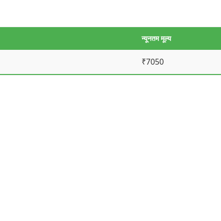
न्यूनतम मूल्य
₹7050