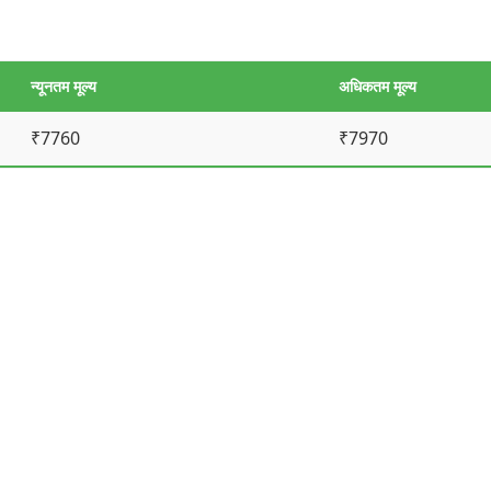
न्यूनतम मूल्य
अधिकतम मूल्य
₹7760
₹7970