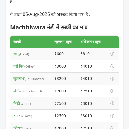
है।
ये डाटा 06-Aug-2026 को अपडेट किया गया है .
Machhiwara मंडी में सब्जी का भाव
सब्जी
न्यूनतम मूल्य
अधिकतम मूल्य
आलू
₹600
₹810
ⓘ
(Local)
हरी मिर्च
₹3000
₹4010
ⓘ
(Other)
फूलगोभी
₹3200
₹4010
ⓘ
(Cauliflower)
लौकी
₹2000
₹2510
ⓘ
(Bottle Gourd)
भिंडी
₹2500
₹3010
ⓘ
(Other)
टमाटर
₹2500
₹3010
ⓘ
(Local)
खीरा
₹2000
₹2510
ⓘ
(Other)