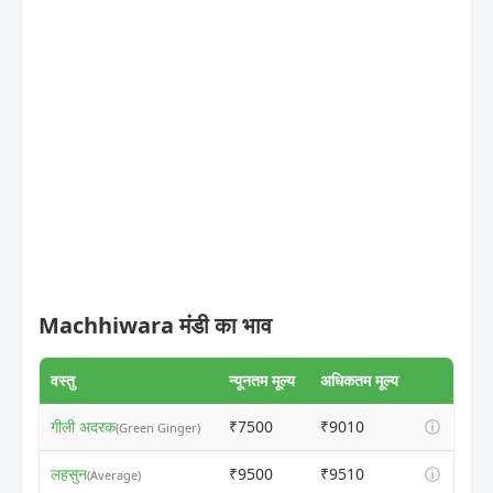
Machhiwara मंडी का भाव
वस्तु
न्यूनतम मूल्य
अधिकतम मूल्य
गीली अदरक
₹7500
₹9010
ⓘ
(Green Ginger)
लहसुन
₹9500
₹9510
ⓘ
(Average)