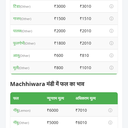
टिंडा
₹3000
₹3010
ⓘ
(Other)
गाजर
₹1500
₹1510
ⓘ
(Other)
पालक
₹2000
₹2010
ⓘ
(Other)
फूलगोभी
₹1800
₹2010
ⓘ
(Other)
आलू
₹600
₹810
ⓘ
(Other)
मूली
₹800
₹1010
ⓘ
(Other)
Machhiwara मंडी में फल का भाव
फल
न्यूनतम मूल्य
अधिकतम मूल्य
नींबू
₹6000
₹7010
ⓘ
(Lemon)
नींबू
₹5000
₹6010
ⓘ
(Other)