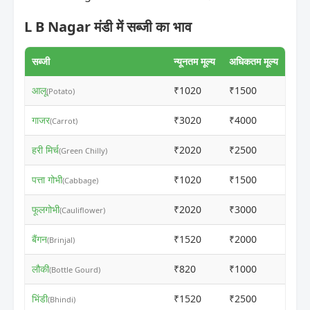
L B Nagar मंडी में सब्जी का भाव
सब्जी
न्यूनतम मूल्य
अधिकतम मूल्य
आलू
₹1020
₹1500
ⓘ
(Potato)
गाजर
₹3020
₹4000
ⓘ
(Carrot)
हरी मिर्च
₹2020
₹2500
ⓘ
(Green Chilly)
पत्ता गोभी
₹1020
₹1500
ⓘ
(Cabbage)
फूलगोभी
₹2020
₹3000
ⓘ
(Cauliflower)
बैंगन
₹1520
₹2000
ⓘ
(Brinjal)
लौकी
₹820
₹1000
ⓘ
(Bottle Gourd)
भिंडी
₹1520
₹2500
ⓘ
(Bhindi)