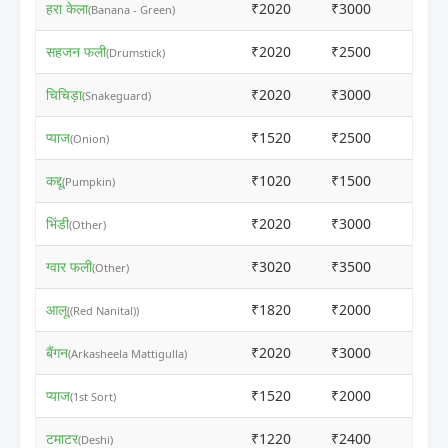
हरा केला
₹2020
₹3000
ⓘ
(Banana - Green)
सहजन फली
₹2020
₹2500
ⓘ
(Drumstick)
चिचिड़ा
₹2020
₹3000
ⓘ
(Snakeguard)
प्याज
₹1520
₹2500
ⓘ
(Onion)
कद्दू
₹1020
₹1500
ⓘ
(Pumpkin)
भिंडी
₹2020
₹3000
ⓘ
(Other)
ग्वार फली
₹3020
₹3500
ⓘ
(Other)
आलू
₹1820
₹2000
ⓘ
((Red Nanital))
बैंगन
₹2020
₹3000
ⓘ
(Arkasheela Mattigulla)
प्याज
₹1520
₹2000
ⓘ
(1st Sort)
टमाटर
₹1220
₹2400
ⓘ
(Deshi)