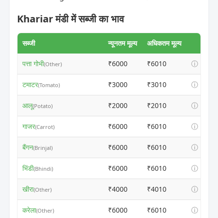
Khariar मंडी में सब्जी का भाव
सब्जी
न्यूनतम मूल्य
अधिकतम मूल्य
पत्ता गोभी
₹6000
₹6010
ⓘ
(Other)
टमाटर
₹3000
₹3010
ⓘ
(Tomato)
आलू
₹2000
₹2010
ⓘ
(Potato)
गाजर
₹6000
₹6010
ⓘ
(Carrot)
बैंगन
₹6000
₹6010
ⓘ
(Brinjal)
भिंडी
₹6000
₹6010
ⓘ
(Bhindi)
खीरा
₹4000
₹4010
ⓘ
(Other)
करेला
₹6000
₹6010
ⓘ
(Other)