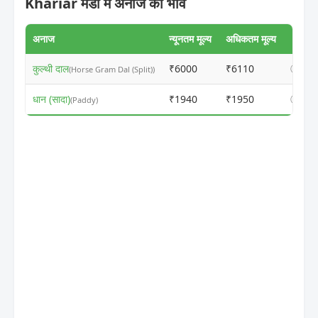
Khariar मंडी में अनाज का भाव
अनाज
न्यूनतम मूल्य
अधिकतम मूल्य
कुल्थी दाल
₹6000
₹6110
ⓘ
(Horse Gram Dal (Split))
धान (सादा)
₹1940
₹1950
ⓘ
(Paddy)