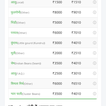
आलू
₹1500
₹1510
ⓘ
(Local)
फूलगोभी
₹8000
₹9010
ⓘ
(Other)
भिंडी
₹5000
₹6010
ⓘ
(Other)
परवल
₹6000
₹7010
ⓘ
(Other)
कुंदरू
₹3000
₹4010
ⓘ
(Little gourd (Kundru))
मूली
₹2000
₹2510
ⓘ
(Other)
सेम
₹3500
₹4010
ⓘ
(Indian Beans (Seam))
आलू
₹2500
₹3010
ⓘ
(F.A.Q.)
शिमला मिर्च
₹6000
₹6510
ⓘ
(Other)
ग्वार फली
₹3500
₹4010
ⓘ
(Cluster Beans)