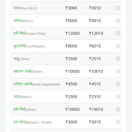
प्याज
₹3000
₹3010
ⓘ
(Dry F.A.Q.)
करेला
₹6000
₹6010
ⓘ
(Other)
हरी मिर्च
₹12000
₹12010
ⓘ
(Green Chilly)
फूलगोभी
₹8000
₹8010
ⓘ
(Cauliflower)
कद्दू
₹2500
₹2510
ⓘ
(Other)
सहजन फली
₹10000
₹10010
ⓘ
(Other)
पत्तेदार सब्जी
₹4500
₹4510
ⓘ
(Leafy Vegetables)
प्याज
₹2500
₹2510
ⓘ
(Other)
हरी मिर्च
₹10000
₹10010
ⓘ
(Other)
हरा केला
₹3000
₹3010
ⓘ
(Banana - Green)