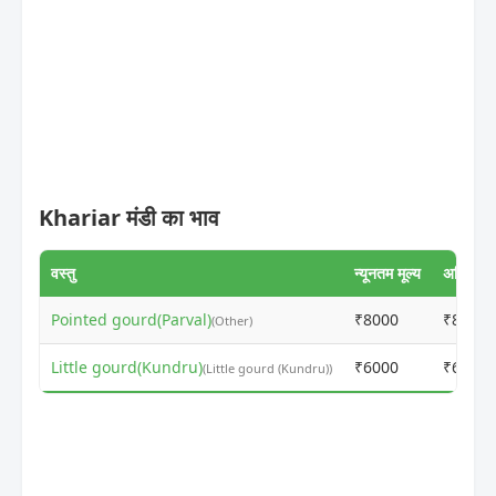
Khariar मंडी का भाव
वस्तु
न्यूनतम मूल्य
अधिकतम म
Pointed gourd(Parval)
₹8000
₹8010
(Other)
Little gourd(Kundru)
₹6000
₹6010
(Little gourd (Kundru))