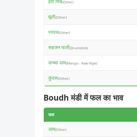
हरी मिर्च
(Other)
मूली
(Other)
परवल
(Other)
सहजन फली
(Drumstick)
कच्चा आम
(Mango - Raw-Ripe)
कुंदरू
(Other)
Boudh मंडी में फल का भाव
फल
आम
(Other)