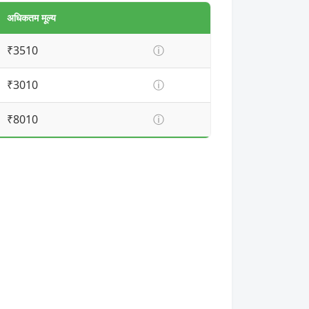
अधिकतम मूल्य
₹3510
ⓘ
₹3010
ⓘ
₹8010
ⓘ