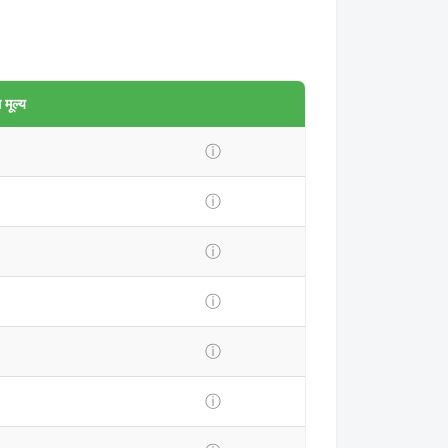
मूल्य
ⓘ
ⓘ
ⓘ
ⓘ
ⓘ
ⓘ