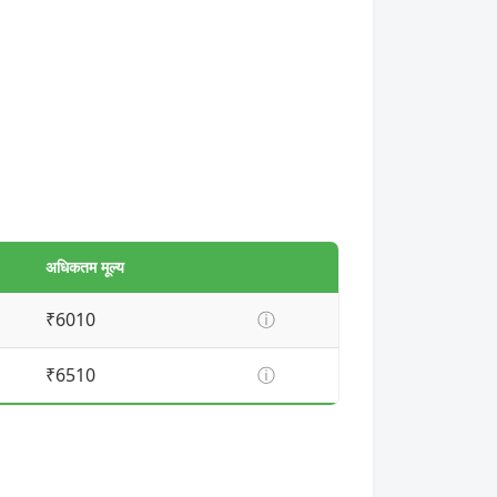
अधिकतम मूल्य
₹6010
ⓘ
₹6510
ⓘ