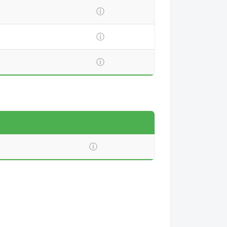
ⓘ
ⓘ
ⓘ
ⓘ