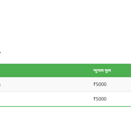
व
न्यूनतम मूल्य
₹5000
)
₹5000