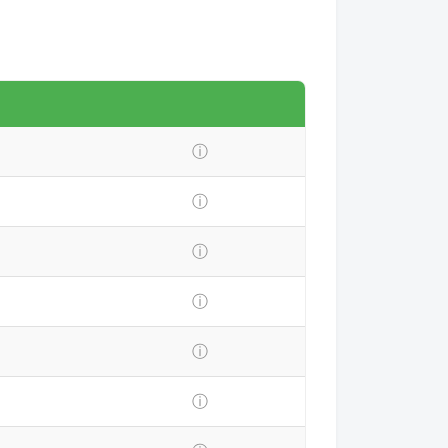
ⓘ
ⓘ
ⓘ
ⓘ
ⓘ
ⓘ