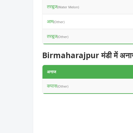
तरबूज
(Water Melon)
आम
(Other)
तरबूज
(Other)
Birmaharajpur मंडी में अना
अनाज
कपास
(Other)