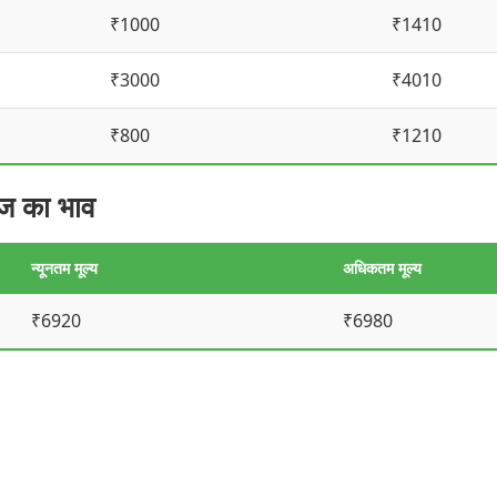
₹1000
₹1410
₹3000
₹4010
₹800
₹1210
ज का भाव
न्यूनतम मूल्य
अधिकतम मूल्य
₹6920
₹6980