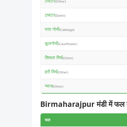
टमाटर
(Other)
टमाटर
(Deshi)
पत्ता गोभी
(Cabbage)
फूलगोभी
(Cauliflower)
शिमला मिर्च
(Other)
हरी मिर्च
(Other)
प्याज
(Other)
Birmaharajpur मंडी में फल 
फल