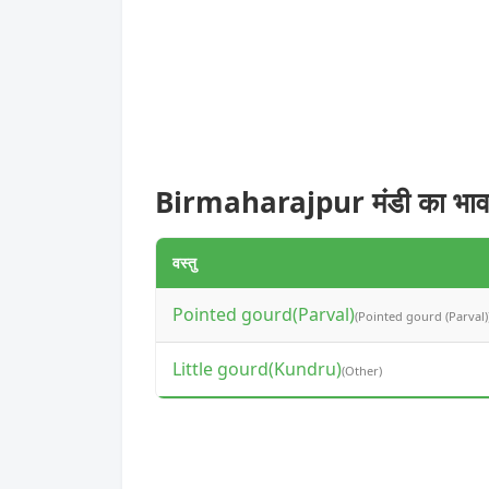
Birmaharajpur मंडी का भा
वस्तु
Pointed gourd(Parval)
(Pointed gourd (Parval)
Little gourd(Kundru)
(Other)