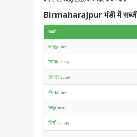
Birmaharajpur मंडी में सब्जी
सब्जी
आलू
(Other)
प्याज
(Onion)
टमाटर
(Local)
बैंगन
(Other)
कद्दू
(Other)
भिंडी
(Bhindi)