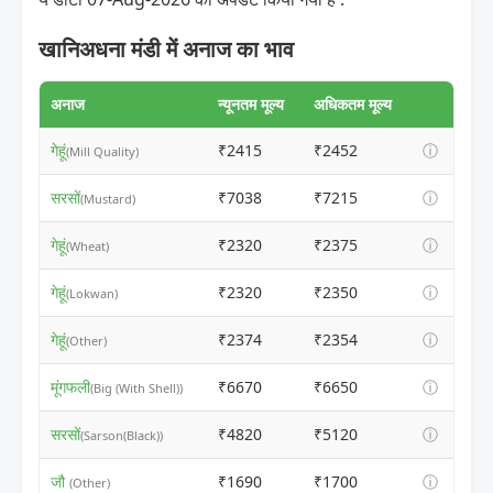
खानिअधना मंडी में अनाज का भाव
अनाज
न्यूनतम मूल्य
अधिकतम मूल्य
गेहूं
₹2415
₹2452
ⓘ
(Mill Quality)
सरसों
₹7038
₹7215
ⓘ
(Mustard)
गेहूं
₹2320
₹2375
ⓘ
(Wheat)
गेहूं
₹2320
₹2350
ⓘ
(Lokwan)
गेहूं
₹2374
₹2354
ⓘ
(Other)
मूंगफली
₹6670
₹6650
ⓘ
(Big (With Shell))
सरसों
₹4820
₹5120
ⓘ
(Sarson(Black))
जौ
₹1690
₹1700
ⓘ
(Other)