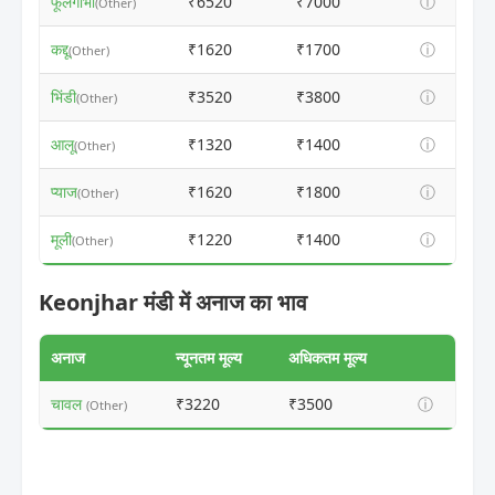
फूलगोभी
₹6520
₹7000
ⓘ
(Other)
कद्दू
₹1620
₹1700
ⓘ
(Other)
भिंडी
₹3520
₹3800
ⓘ
(Other)
आलू
₹1320
₹1400
ⓘ
(Other)
प्याज
₹1620
₹1800
ⓘ
(Other)
मूली
₹1220
₹1400
ⓘ
(Other)
Keonjhar मंडी में अनाज का भाव
अनाज
न्यूनतम मूल्य
अधिकतम मूल्य
चावल
₹3220
₹3500
ⓘ
(Other)