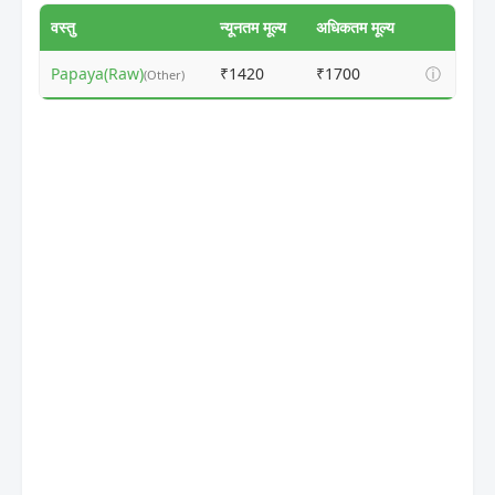
वस्तु
न्यूनतम मूल्य
अधिकतम मूल्य
Papaya(Raw)
₹1420
₹1700
ⓘ
(Other)