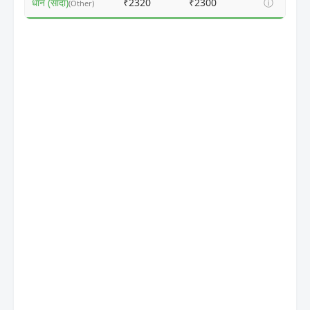
धान (सादा)
₹2320
₹2300
ⓘ
(Other)