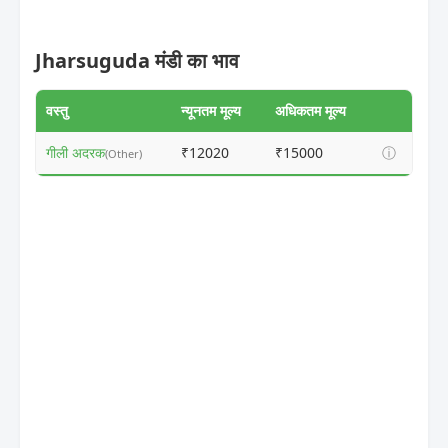
Jharsuguda मंडी का भाव
वस्तु
न्यूनतम मूल्य
अधिकतम मूल्य
गीली अदरक
₹12020
₹15000
ⓘ
(Other)