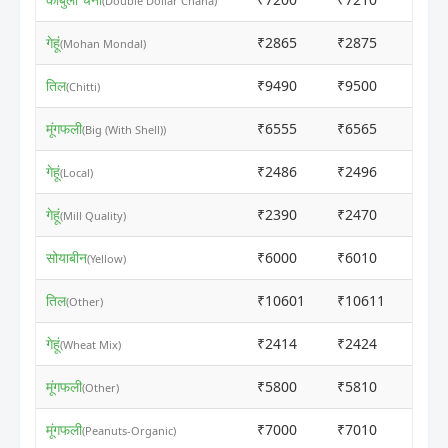
(Double Dollar Chana)
गेहूं
₹2865
₹2875
ⓘ
(Mohan Mondal)
तिल
₹9490
₹9500
ⓘ
(Chitti)
मूंगफली
₹6555
₹6565
ⓘ
(Big (With Shell))
गेहूं
₹2486
₹2496
ⓘ
(Local)
गेहूं
₹2390
₹2470
ⓘ
(Mill Quality)
सोयाबीन
₹6000
₹6010
ⓘ
(Yellow)
तिल
₹10601
₹10611
ⓘ
(Other)
गेहूं
₹2414
₹2424
ⓘ
(Wheat Mix)
मूंगफली
₹5800
₹5810
ⓘ
(Other)
मूंगफली
₹7000
₹7010
ⓘ
(Peanuts-Organic)