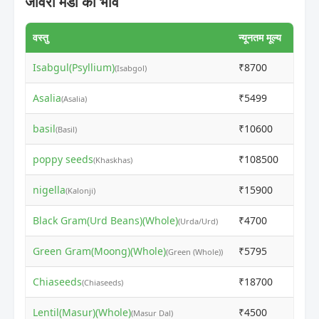
जावरा मंडी का भाव
वस्तु
न्यूनतम मूल्य
अधिकत
Isabgul(Psyllium)
₹8700
₹871
(Isabgol)
Asalia
₹5499
₹585
(Asalia)
basil
₹10600
₹175
(Basil)
poppy seeds
₹108500
₹147
(Khaskhas)
nigella
₹15900
₹180
(Kalonji)
Black Gram(Urd Beans)(Whole)
₹4700
₹591
(Urda/Urd)
Green Gram(Moong)(Whole)
₹5795
₹715
(Green (Whole))
Chiaseeds
₹18700
₹187
(Chiaseeds)
Lentil(Masur)(Whole)
₹4500
₹791
(Masur Dal)