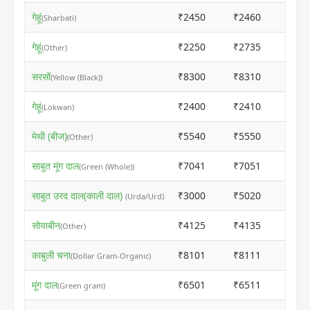
गेहूं
₹2450
₹2460
ⓘ
(Sharbati)
गेहूं
₹2250
₹2735
ⓘ
(Other)
सरसों
₹8300
₹8310
ⓘ
(Yellow (Black))
गेहूं
₹2400
₹2410
ⓘ
(Lokwan)
मेथी (बीज)
₹5540
₹5550
ⓘ
(Other)
साबुत मूंग दाल
₹7041
₹7051
ⓘ
(Green (Whole))
साबुत उरद दाल(काली दाल)
₹3000
₹5020
ⓘ
(Urda/Urd)
सोयाबीन
₹4125
₹4135
ⓘ
(Other)
काबुली चना
₹8101
₹8111
ⓘ
(Dollar Gram-Organic)
मूंग दाल
₹6501
₹6511
ⓘ
(Green gram)