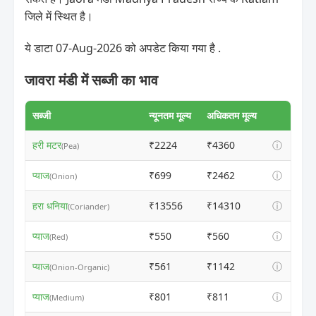
जिले में स्थित है।
ये डाटा 07-Aug-2026 को अपडेट किया गया है .
जावरा मंडी में सब्जी का भाव
सब्जी
न्यूनतम मूल्य
अधिकतम मूल्य
हरी मटर
₹2224
₹4360
ⓘ
(Pea)
प्याज
₹699
₹2462
ⓘ
(Onion)
हरा धनिया
₹13556
₹14310
ⓘ
(Coriander)
प्याज
₹550
₹560
ⓘ
(Red)
प्याज
₹561
₹1142
ⓘ
(Onion-Organic)
प्याज
₹801
₹811
ⓘ
(Medium)