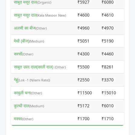
साबुत मसूर दाल
₹5927
₹6080
ⓘ
(Organic)
साबुत मसूर दाल
₹4600
₹4610
ⓘ
(Kala Masoor New)
अलसी का बीज
₹4960
₹4970
ⓘ
(Other)
मेथी (बीज)
₹5051
₹5190
ⓘ
(Medium)
सरसों
₹4300
₹4460
ⓘ
(Other)
साबुत उरद दाल(काली दाल)
₹5500
₹8261
ⓘ
(Other)
गेहूं
₹2550
₹3370
ⓘ
(Lok -1 (Nilami Rate))
काबुली चना
₹11500
₹15010
ⓘ
(Other)
कुल्थी दाल
₹5172
₹6010
ⓘ
(Medium)
मक्का
₹1700
₹1710
ⓘ
(Other)