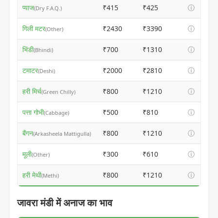
प्याज
₹415
₹425
ⓘ
(Dry F.A.Q.)
गिली मटर
₹2430
₹3390
ⓘ
(Other)
भिंडी
₹700
₹1310
ⓘ
(Bhindi)
टमाटर
₹2000
₹2810
ⓘ
(Deshi)
हरी मिर्च
₹800
₹1210
ⓘ
(Green Chilly)
पत्ता गोभी
₹500
₹810
ⓘ
(Cabbage)
बैंगन
₹800
₹1210
ⓘ
(Arkasheela Mattigulla)
मूली
₹300
₹610
ⓘ
(Other)
हरी मेथी
₹800
₹1210
ⓘ
(Methi)
जावरा मंडी में अनाज का भाव