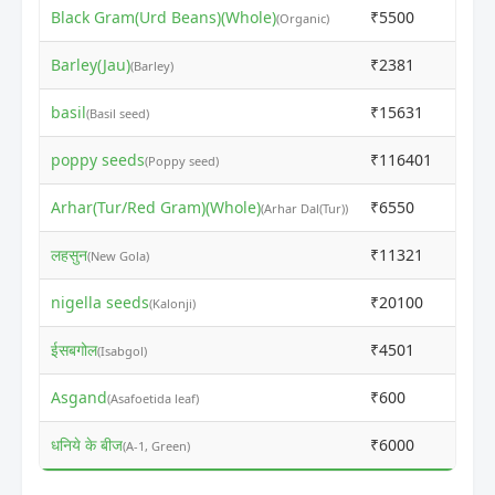
Black Gram(Urd Beans)(Whole)
₹5500
₹551
(Organic)
Barley(Jau)
₹2381
₹239
(Barley)
basil
₹15631
₹156
(Basil seed)
poppy seeds
₹116401
₹156
(Poppy seed)
Arhar(Tur/Red Gram)(Whole)
₹6550
₹656
(Arhar Dal(Tur))
लहसुन
₹11321
₹113
(New Gola)
nigella seeds
₹20100
₹201
(Kalonji)
ईसबगोल
₹4501
₹100
(Isabgol)
Asgand
₹600
₹610
(Asafoetida leaf)
धनिये के बीज
₹6000
₹701
(A-1, Green)