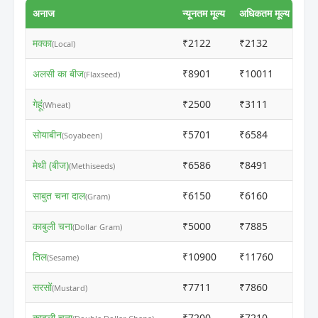
अनाज
न्यूनतम मूल्य
अधिकतम मूल्य
मक्का
₹2122
₹2132
ⓘ
(Local)
अलसी का बीज
₹8901
₹10011
ⓘ
(Flaxseed)
गेहूं
₹2500
₹3111
ⓘ
(Wheat)
सोयाबीन
₹5701
₹6584
ⓘ
(Soyabeen)
मेथी (बीज)
₹6586
₹8491
ⓘ
(Methiseeds)
साबुत चना दाल
₹6150
₹6160
ⓘ
(Gram)
काबुली चना
₹5000
₹7885
ⓘ
(Dollar Gram)
तिल
₹10900
₹11760
ⓘ
(Sesame)
सरसों
₹7711
₹7860
ⓘ
(Mustard)
काबुली चना
₹7200
₹7210
ⓘ