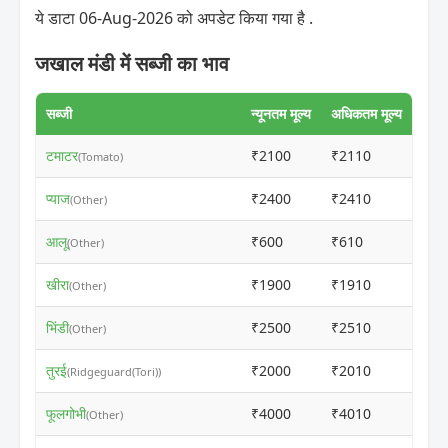
ये डाटा 06-Aug-2026 को अपडेट किया गया है .
जखाल मंडी में सब्जी का भाव
सब्जी
न्यूनतम मूल्य
अधिकतम मूल्य
टमाटर
₹2100
₹2110
ⓘ
(Tomato)
प्याज
₹2400
₹2410
ⓘ
(Other)
आलू
₹600
₹610
ⓘ
(Other)
खीरा
₹1900
₹1910
ⓘ
(Other)
भिंडी
₹2500
₹2510
ⓘ
(Other)
तुरई
₹2000
₹2010
ⓘ
(Ridgeguard(Tori))
फूलगोभी
₹4000
₹4010
ⓘ
(Other)