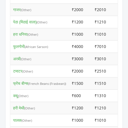
गाजर
₹2000
₹2010
ⓘ
(Other)
पेठा (मिठाई वाला)
₹1200
₹1210
ⓘ
(Other)
हरा धनिया
₹1000
₹1010
ⓘ
(Other)
फूलगोभी
₹4000
₹7010
ⓘ
(African Sarson)
अरबी
₹3000
₹3010
ⓘ
(Other)
टमाटर
₹2000
₹2510
ⓘ
(Other)
फ्रेंच बीन्स
₹1500
₹1510
ⓘ
(French Beans (Frasbean))
कद्दू
₹600
₹1310
ⓘ
(Other)
हरी मेथी
₹1200
₹1210
ⓘ
(Other)
पालक
₹1000
₹1010
ⓘ
(Other)