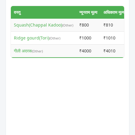
वस्तु
न्यूनतम मूल्य
अधिकतम मूल्य
Squash(Chappal Kadoo)
₹800
₹810
ⓘ
(Other)
Ridge gourd(Tori)
₹1000
₹1010
ⓘ
(Other)
गीली अदरक
₹4000
₹4010
ⓘ
(Other)