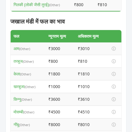
गिलकी (लोकी जैसी तुरई)
₹800
₹810
ⓘ
(Other)
जखाल मंडी में फल का भाव
फल
न्यूनतम मूल्य
अधिकतम मूल्य
आम
₹3000
₹3010
ⓘ
(Other)
तरबूज
₹800
₹810
ⓘ
(Other)
केला
₹1800
₹1810
ⓘ
(Other)
खरबूजा
₹1000
₹1010
ⓘ
(Other)
किन्नू
₹3600
₹3610
ⓘ
(Other)
मोसम्बी
₹4500
₹4510
ⓘ
(Other)
नींबू
₹8000
₹8010
ⓘ
(Other)