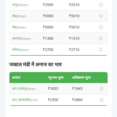
अंगूर
₹2500
₹2510
ⓘ
(Other)
सेब
₹5000
₹5010
ⓘ
(Other)
सेब
₹5000
₹5010
ⓘ
(Other)
अमरूद
₹1300
₹1310
ⓘ
(Other)
पपीता
₹2700
₹2710
ⓘ
(Other)
जखाल मंडी में अनाज का भाव
अनाज
न्यूनतम मूल्य
अधिकतम मूल्य
धान (सादा)
₹1835
₹1845
ⓘ
(Other)
धान (बासमती)
₹2350
₹2860
ⓘ
(1121)