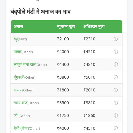
चंद्पोले मंडी में अनाज का भाव
अनाज
न्यूनतम मूल्य
अधिकतम मूल्य
गेहूं
₹2100
₹2310
ⓘ
(1482)
मक्का
₹4000
₹4510
ⓘ
(Other)
साबुत चना दाल
₹4400
₹4810
ⓘ
(Other)
मूंगफली
₹3800
₹5010
ⓘ
(Other)
बाजरा
₹1800
₹2010
ⓘ
(Other)
गवार बीज
₹3500
₹3810
ⓘ
(Other)
जौ
₹1750
₹1860
ⓘ
(Other)
मेथी (बीज)
₹4000
₹4510
ⓘ
(Other)