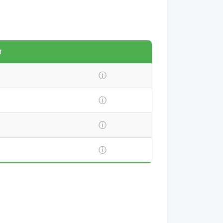
य
ⓘ
ⓘ
ⓘ
ⓘ