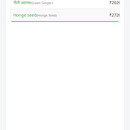
गीली अदरक
₹2020
(Green Ginger)
Honge seed
₹2720
(Honge Seed)