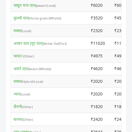
साबुत चना दाल
₹6020
₹6000
(Jawari/Local)
कुल्थी दाल
₹3520
₹4500
(Horse gram (Whole))
मक्का
₹2320
₹2300
(Local)
अरहर दाल (तूर दाल)
₹11020
₹11000
(Arhar Dal(Tur))
चावल
₹4975
₹4955
(Other)
अवारे दाल
₹4620
₹4600
(Avare (Whole))
मक्का
₹2020
₹2000
(Hybrid/Local)
ज्वार
₹2020
₹2000
(Local)
कँगनी
₹1820
₹1800
(Other)
बाजरा
₹2420
₹2400
(Other)
धान (सादा)
₹2644
₹2624