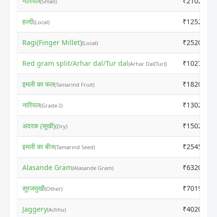
नारियल
₹21020
(Small)
हल्दी
₹12520
(Local)
Ragi(Finger Millet)
₹2520
(Local)
Red gram split/Arhar dal/Tur dal
₹10270
(Arhar Dal(Tur))
इमली का फल
₹1820
(Tamarind Fruit)
नारियल
₹13020
(Grade-I)
अदरक (सूखी)
₹15020
(Dry)
इमली का बीज
₹2545
(Tamarind Seed)
Alasande Gram
₹6320
(Alasande Gram)
सूरजमुखी
₹7019
(Other)
Jaggery
₹4020
(Achhu)