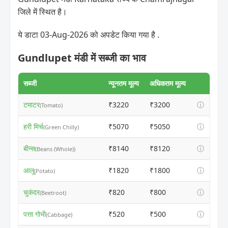
जिले में स्थित है।
ये डाटा 03-Aug-2026 को अपडेट किया गया है .
Gundlupet मंडी में सब्जी का भाव
सब्जी
न्यूनतम मूल्य
अधिकतम मूल्य
टमाटर
₹3220
₹3200
ⓘ
(Tomato)
हरी मिर्च
₹5070
₹5050
ⓘ
(Green Chilly)
बीन्स
₹8140
₹8120
ⓘ
(Beans (Whole))
आलू
₹1820
₹1800
ⓘ
(Potato)
चुकंदर
₹820
₹800
ⓘ
(Beetroot)
पत्ता गोभी
₹520
₹500
ⓘ
(Cabbage)