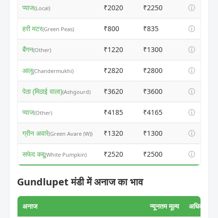
प्याज
₹2020
₹2250
ⓘ
(Local)
हरी मटर
₹800
₹835
ⓘ
(Green Peas)
बैंगन
₹1220
₹1300
ⓘ
(Other)
आलू
₹2820
₹2800
ⓘ
(Chandermukhi)
पेठा (मिठाई वाला)
₹3620
₹3600
ⓘ
(Ashgourd)
प्याज
₹4185
₹4165
ⓘ
(Other)
ग्रीन अवारे
₹1320
₹1300
ⓘ
(Green Avare (W))
सफेद कद्दू
₹2520
₹2500
ⓘ
(White Pumpkin)
Gundlupet मंडी में अनाज का भाव
अनाज
न्यूनतम मूल्य
अधिकतम मूल