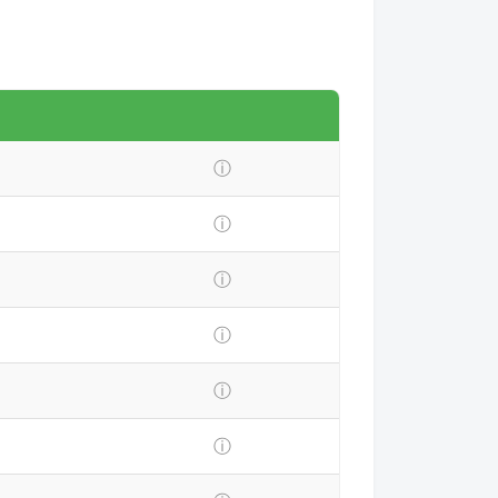
ⓘ
ⓘ
ⓘ
ⓘ
ⓘ
ⓘ