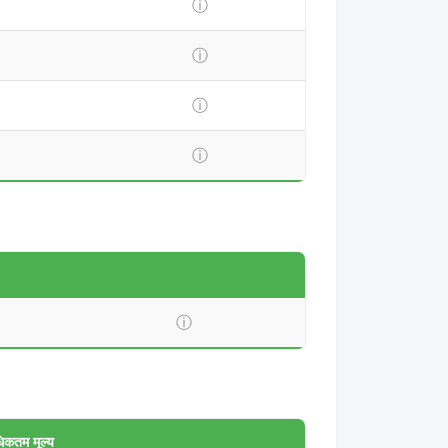
ⓘ
ⓘ
ⓘ
ⓘ
ⓘ
िकतम मूल्य