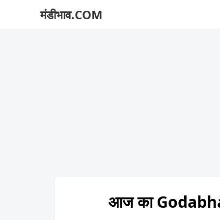
मंडीभाव.COM
आज का Godabha