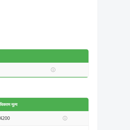
ⓘ
धिकतम मूल्य
4200
ⓘ