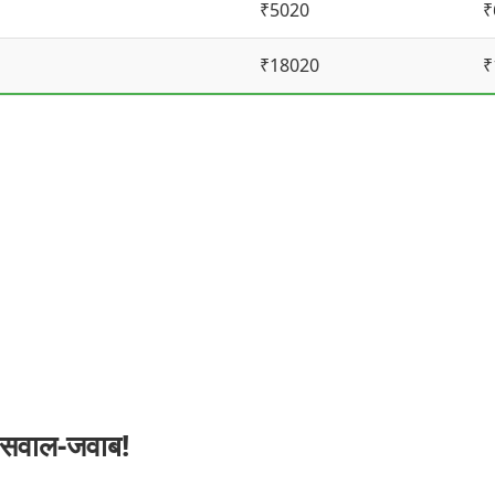
₹5020
₹
₹18020
₹
 सवाल-जवाब!