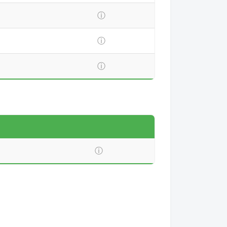
ⓘ
ⓘ
ⓘ
ⓘ