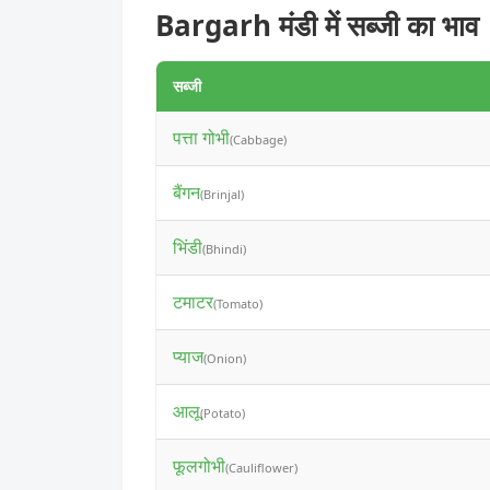
Bargarh मंडी में सब्जी का भाव
सब्जी
पत्ता गोभी
(Cabbage)
बैंगन
(Brinjal)
भिंडी
(Bhindi)
टमाटर
(Tomato)
प्याज
(Onion)
आलू
(Potato)
फूलगोभी
(Cauliflower)