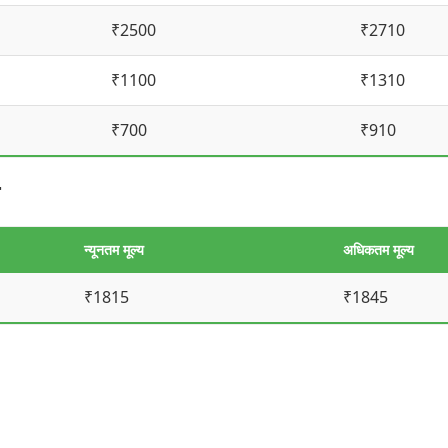
₹2500
₹2710
₹1100
₹1310
₹700
₹910
न्यूनतम मूल्य
अधिकतम मूल्य
₹1815
₹1845