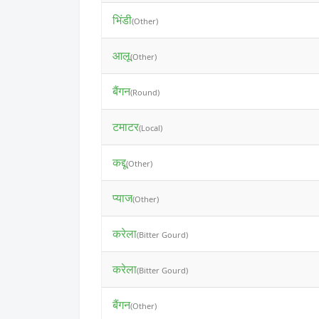
भिंडी
(Other)
आलू
(Other)
बैंगन
(Round)
टमाटर
(Local)
कद्दू
(Other)
प्याज
(Other)
करेला
(Bitter Gourd)
करेला
(Bitter Gourd)
बैंगन
(Other)