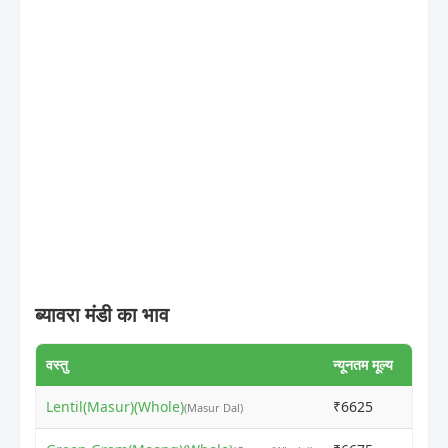
ब्यावरा मंडी का भाव
वस्तु
न्यूनतम मूल्य
अधिकत
Lentil(Masur)(Whole)
₹6625
₹660
(Masur Dal)