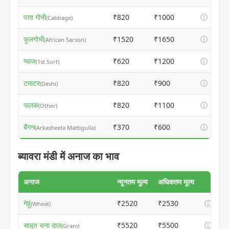
पत्ता गोभी
₹820
₹1000
ⓘ
(Cabbage)
फूलगोभी
₹1520
₹1650
ⓘ
(African Sarson)
प्याज
₹620
₹1200
ⓘ
(1st Sort)
टमाटर
₹820
₹900
ⓘ
(Deshi)
पालक
₹820
₹1100
ⓘ
(Other)
बैंगन
₹370
₹600
ⓘ
(Arkasheela Mattigulla)
ब्यावरा मंडी में अनाज का भाव
अनाज
न्यूनतम मूल्य
अधिकतम मूल्य
गेहूं
₹2520
₹2530
ⓘ
(Wheat)
साबुत चना दाल
₹5520
₹5500
ⓘ
(Gram)