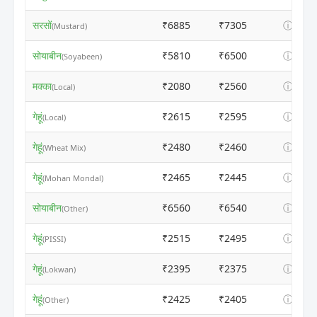
सरसों
₹6885
₹7305
ⓘ
(Mustard)
सोयाबीन
₹5810
₹6500
ⓘ
(Soyabeen)
मक्का
₹2080
₹2560
ⓘ
(Local)
गेहूं
₹2615
₹2595
ⓘ
(Local)
गेहूं
₹2480
₹2460
ⓘ
(Wheat Mix)
गेहूं
₹2465
₹2445
ⓘ
(Mohan Mondal)
सोयाबीन
₹6560
₹6540
ⓘ
(Other)
गेहूं
₹2515
₹2495
ⓘ
(PISSI)
गेहूं
₹2395
₹2375
ⓘ
(Lokwan)
गेहूं
₹2425
₹2405
ⓘ
(Other)