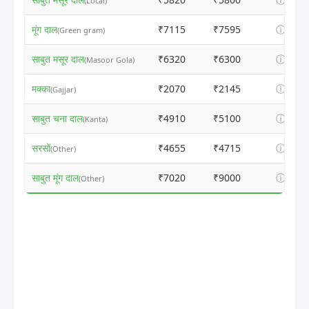
(Local)
मूंग दाल
₹7115
₹7595
ⓘ
(Green gram)
साबुत मसूर दाल
₹6320
₹6300
ⓘ
(Masoor Gola)
मक्का
₹2070
₹2145
ⓘ
(Gajjar)
साबुत चना दाल
₹4910
₹5100
ⓘ
(Kanta)
सरसों
₹4655
₹4715
ⓘ
(Other)
साबुत मूंग दाल
₹7020
₹9000
ⓘ
(Other)