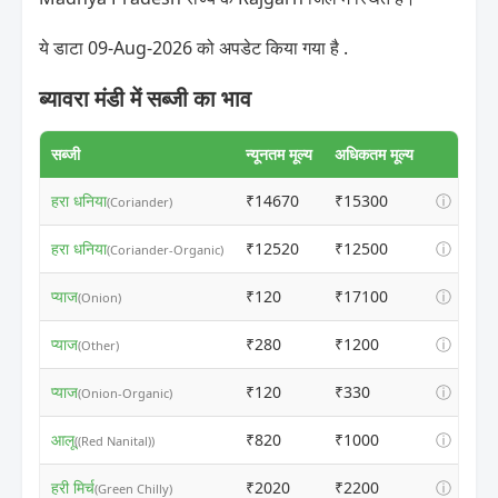
ये डाटा 09-Aug-2026 को अपडेट किया गया है .
ब्यावरा मंडी में सब्जी का भाव
सब्जी
न्यूनतम मूल्य
अधिकतम मूल्य
हरा धनिया
₹14670
₹15300
ⓘ
(Coriander)
हरा धनिया
₹12520
₹12500
ⓘ
(Coriander-Organic)
प्याज
₹120
₹17100
ⓘ
(Onion)
प्याज
₹280
₹1200
ⓘ
(Other)
प्याज
₹120
₹330
ⓘ
(Onion-Organic)
आलू
₹820
₹1000
ⓘ
((Red Nanital))
हरी मिर्च
₹2020
₹2200
ⓘ
(Green Chilly)