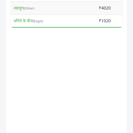
लहसुन
₹4020
₹900
(Other)
धनिये के बीज
₹1020
₹150
(Eagle)