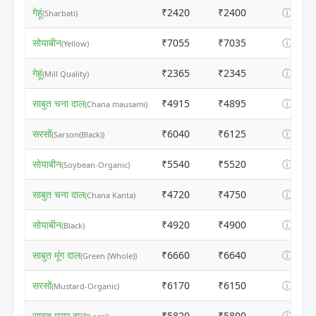
गेहूं
₹2420
₹2400
ⓘ
(Sharbati)
सोयाबीन
₹7055
₹7035
ⓘ
(Yellow)
गेहूं
₹2365
₹2345
ⓘ
(Mill Quality)
साबुत चना दाल
₹4915
₹4895
ⓘ
(Chana mausami)
सरसों
₹6040
₹6125
ⓘ
(Sarson(Black))
सोयाबीन
₹5540
₹5520
ⓘ
(Soybean-Organic)
साबुत चना दाल
₹4720
₹4750
ⓘ
(Chana Kanta)
सोयाबीन
₹4920
₹4900
ⓘ
(Black)
साबुत मूंग दाल
₹6660
₹6640
ⓘ
(Green (Whole))
सरसों
₹6170
₹6150
ⓘ
(Mustard-Organic)
साबुत मसूर दाल
₹5820
₹5800
ⓘ