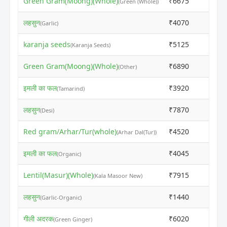
Green Gram(Moong)(Whole)
₹6675
₹709
(Green (Whole))
लहसुन
₹4070
₹730
(Garlic)
karanja seeds
₹5125
₹510
(Karanja Seeds)
Green Gram(Moong)(Whole)
₹6890
₹687
(Other)
इमली का फल
₹3920
₹390
(Tamarind)
लहसुन
₹7870
₹785
(Desi)
Red gram/Arhar/Tur(whole)
₹4520
₹450
(Arhar Dal(Tur))
इमली का फल
₹4045
₹402
(Organic)
Lentil(Masur)(Whole)
₹7915
₹789
(Kala Masoor New)
लहसुन
₹1440
₹470
(Garlic-Organic)
गीली अदरक
₹6020
₹700
(Green Ginger)