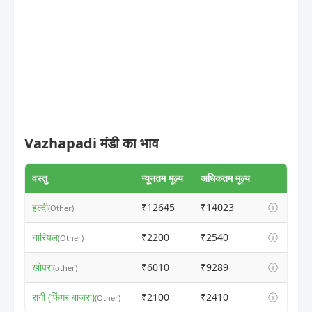
Vazhapadi मंडी का भाव
वस्तु
न्यूनतम मूल्य
अधिकतम मूल्य
हल्दी
₹12645
₹14023
ⓘ
(Other)
नारियल
₹2200
₹2540
ⓘ
(Other)
खोपरा
₹6010
₹9289
ⓘ
(other)
रागी (फिंगर बाजरा)
₹2100
₹2410
ⓘ
(Other)