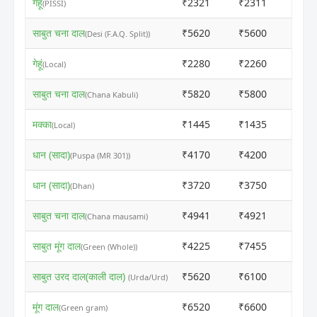
गेहूं
₹2321
₹2311
ⓘ
(PISSI)
साबुत चना दाल
₹5620
₹5600
ⓘ
(Desi (F.A.Q. Split))
गेहूं
₹2280
₹2260
ⓘ
(Local)
साबुत चना दाल
₹5820
₹5800
ⓘ
(Chana Kabuli)
मक्का
₹1445
₹1435
ⓘ
(Local)
धान (सादा)
₹4170
₹4200
ⓘ
(Puspa (MR 301))
धान (सादा)
₹3720
₹3750
ⓘ
(Dhan)
साबुत चना दाल
₹4941
₹4921
ⓘ
(Chana mausami)
साबुत मूंग दाल
₹4225
₹7455
ⓘ
(Green (Whole))
साबुत उरद दाल(काली दाल)
₹5620
₹6100
ⓘ
(Urda/Urd)
मूंग दाल
₹6520
₹6600
ⓘ
(Green gram)