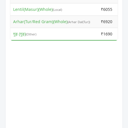
Lentil(Masur)(Whole)
₹6055
₹
(Local)
Arhar(Tur/Red Gram)(Whole)
₹6920
₹
(Arhar Dal(Tur))
गुड़ (गुड़)
₹1690
₹
(Other)