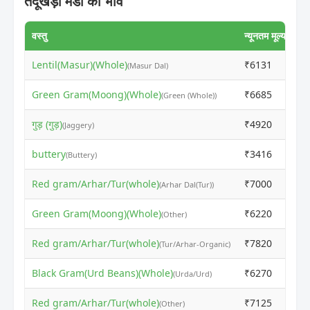
तेंदूखेड़ा मंडी का भाव
वस्तु
न्यूनतम मूल्य
अध
Lentil(Masur)(Whole)
₹6131
₹
(Masur Dal)
Green Gram(Moong)(Whole)
₹6685
₹
(Green (Whole))
गुड़ (गुड़)
₹4920
₹
(Jaggery)
buttery
₹3416
₹
(Buttery)
Red gram/Arhar/Tur(whole)
₹7000
₹
(Arhar Dal(Tur))
Green Gram(Moong)(Whole)
₹6220
₹
(Other)
Red gram/Arhar/Tur(whole)
₹7820
₹
(Tur/Arhar-Organic)
Black Gram(Urd Beans)(Whole)
₹6270
₹
(Urda/Urd)
Red gram/Arhar/Tur(whole)
₹7125
₹
(Other)