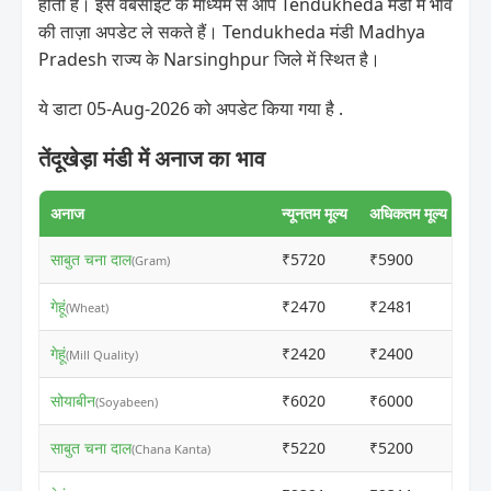
होती है। इस वेबसाइट के माध्यम से आप Tendukheda मंडी में भाव
की ताज़ा अपडेट ले सकते हैं। Tendukheda मंडी Madhya
Pradesh राज्य के Narsinghpur जिले में स्थित है।
ये डाटा 05-Aug-2026 को अपडेट किया गया है .
तेंदूखेड़ा मंडी में अनाज का भाव
अनाज
न्यूनतम मूल्य
अधिकतम मूल्य
साबुत चना दाल
₹5720
₹5900
ⓘ
(Gram)
गेहूं
₹2470
₹2481
ⓘ
(Wheat)
गेहूं
₹2420
₹2400
ⓘ
(Mill Quality)
सोयाबीन
₹6020
₹6000
ⓘ
(Soyabeen)
साबुत चना दाल
₹5220
₹5200
ⓘ
(Chana Kanta)