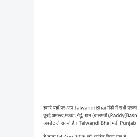
हमारे यहाँ पर आप Talwandi Bhai मंडी में सभी प्रकार
तुरई,अमरूद,मक्का, गेहूं, धान (बासमती),Paddy(Ba
अपडेट ले सकते हैं। Talwandi Bhai मंडी Punjab रा
ये डाटा 04-Aug-2026 को अपडेट किया गया है .