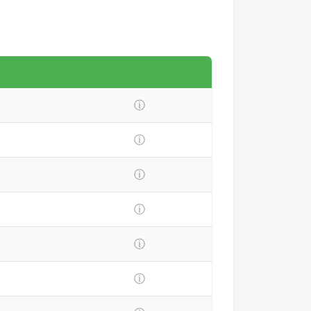
ⓘ
ⓘ
ⓘ
ⓘ
ⓘ
ⓘ