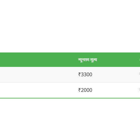
न्यूनतम मूल्य
₹3300
₹2000