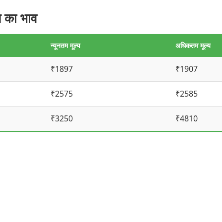
 का भाव
न्यूनतम मूल्य
अधिकतम मूल्य
₹1897
₹1907
₹2575
₹2585
₹3250
₹4810