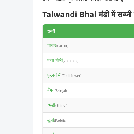
Talwandi Bhai मंडी में सब्जी
सब्जी
गाजर
(Carrot)
पत्ता गोभी
(Cabbage)
फूलगोभी
(Cauliflower)
बैंगन
(Brinjal)
भिंडी
(Bhindi)
मूली
(Raddish)