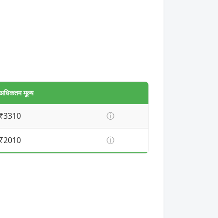
अधिकतम मूल्य
₹3310
ⓘ
₹2010
ⓘ