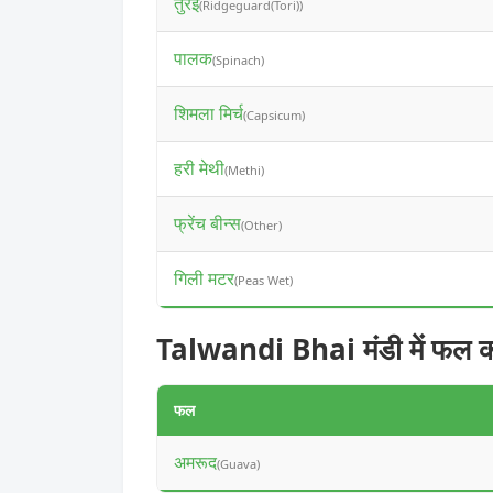
तुरई
(Ridgeguard(Tori))
पालक
(Spinach)
शिमला मिर्च
(Capsicum)
हरी मेथी
(Methi)
फ्रेंच बीन्स
(Other)
गिली मटर
(Peas Wet)
Talwandi Bhai मंडी में फल क
फल
अमरूद
(Guava)