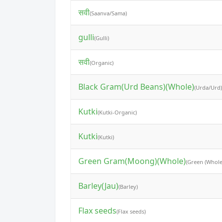
सवी
(Saanva/Sama)
gulli
(Gulli)
सवी
(Organic)
Black Gram(Urd Beans)(Whole)
(Urda/Urd)
Kutki
(Kutki-Organic)
Kutki
(Kutki)
Green Gram(Moong)(Whole)
(Green (Whole
Barley(Jau)
(Barley)
Flax seeds
(Flax seeds)