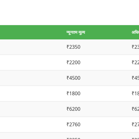
न्यूनतम मूल्य
अधिक
₹2350
₹2
₹2200
₹2
₹4500
₹4
₹1800
₹1
₹6200
₹6
₹2760
₹2