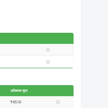
ⓘ
ⓘ
अधिकतम मूल्य
₹4510
ⓘ