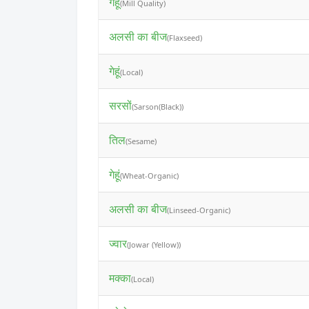
गेहूं
(Mill Quality)
अलसी का बीज
(Flaxseed)
गेहूं
(Local)
सरसों
(Sarson(Black))
तिल
(Sesame)
गेहूं
(Wheat-Organic)
अलसी का बीज
(Linseed-Organic)
ज्वार
(Jowar (Yellow))
मक्का
(Local)