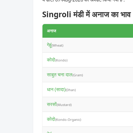
Singroli मंडी में अनाज का भाव
अनाज
गेहूं
(Wheat)
कोदो
(Kondo)
साबुत चना दाल
(Gram)
धान (सादा)
(Dhan)
सरसों
(Mustard)
कोदो
(Kondo-Organic)