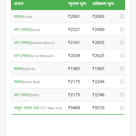
अनाज
न्यूनतम मूल्य
अधिकतम मूल्य
मक्का
₹2061
₹2063
ⓘ
(Local)
धान (सादा)
₹2521
₹2900
ⓘ
(Sona)
धान (सादा)
₹2161
₹2655
ⓘ
(Samba Masuri)
धान (सादा)
₹2039
₹2625
ⓘ
(Sona Mahsuri)
मक्का
₹1985
₹1965
ⓘ
(Hybrid)
मक्का
₹2175
₹2246
ⓘ
(Deshi Red)
धान (सादा)
₹2175
₹2246
ⓘ
(1001)
साबुत अरहर दाल
₹9489
₹9570
ⓘ
(777 New Ind)