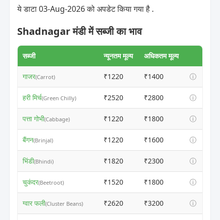
ये डाटा 03-Aug-2026 को अपडेट किया गया है .
Shadnagar मंडी में सब्जी का भाव
सब्जी
न्यूनतम मूल्य
अधिकतम मूल्य
गाजर
₹1220
₹1400
ⓘ
(Carrot)
हरी मिर्च
₹2520
₹2800
ⓘ
(Green Chilly)
पत्ता गोभी
₹1220
₹1800
ⓘ
(Cabbage)
बैंगन
₹1220
₹1600
ⓘ
(Brinjal)
भिंडी
₹1820
₹2300
ⓘ
(Bhindi)
चुकंदर
₹1520
₹1800
ⓘ
(Beetroot)
ग्वार फली
₹2620
₹3200
ⓘ
(Cluster Beans)