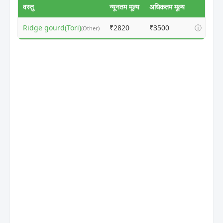
वस्तु
न्यूनतम मूल्य
अधिकतम मूल्य
Ridge gourd(Tori)
₹2820
₹3500
ⓘ
(Other)