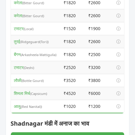
करेला
₹1820
₹2600
ⓘ
(Bitter Gourd)
करेला
₹1820
₹2600
ⓘ
(Bitter Gourd)
टमाटर
₹1520
₹1900
ⓘ
(Local)
तुरई
₹1820
₹2600
ⓘ
(Ridgeguard(Tori))
बैंगन
₹1820
₹2500
ⓘ
(Arkasheela Mattigulla)
टमाटर
₹2520
₹3200
ⓘ
(Deshi)
लौकी
₹3520
₹3800
ⓘ
(Bottle Gourd)
शिमला मिर्च
₹4520
₹6000
ⓘ
(Capsicum)
आलू
₹1020
₹1200
ⓘ
((Red Nanital))
Shadnagar मंडी में अनाज का भाव