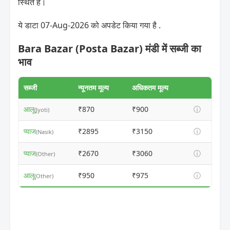
स्थित है।
ये डाटा 07-Aug-2026 को अपडेट किया गया है .
Bara Bazar (Posta Bazar) मंडी में सब्जी का
भाव
सब्जी
न्यूनतम मूल्य
अधिकतम मूल्य
आलू
₹870
₹900
ⓘ
(Jyoti)
प्याज
₹2895
₹3150
ⓘ
(Nasik)
प्याज
₹2670
₹3060
ⓘ
(Other)
आलू
₹950
₹975
ⓘ
(Other)