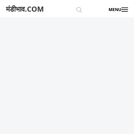
मंडीभाव.COM
MENU