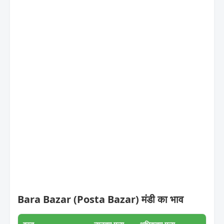
Bara Bazar (Posta Bazar) मंडी का भाव