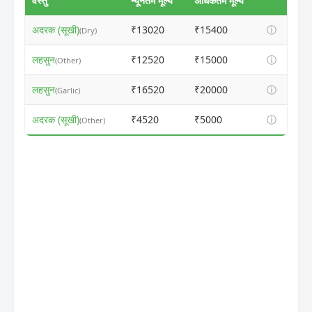
वस्तु
न्यूनतम मूल्य
अधिकतम मूल्य
अदरक (सूखी)
₹13020
₹15400
ⓘ
(Dry)
लहसुन
₹12520
₹15000
ⓘ
(Other)
लहसुन
₹16520
₹20000
ⓘ
(Garlic)
अदरक (सूखी)
₹4520
₹5000
ⓘ
(Other)