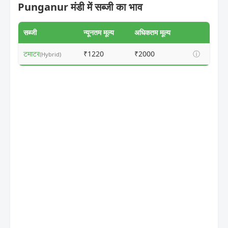
Punganur मंडी में सब्जी का भाव
सब्जी
न्यूनतम मूल्य
अधिकतम मूल्य
टमाटर
₹1220
₹2000
ⓘ
(Hybrid)