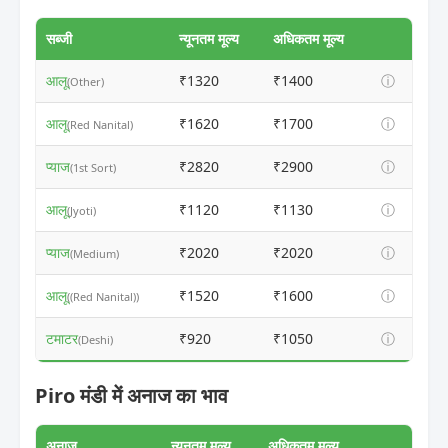
सब्जी
न्यूनतम मूल्य
अधिकतम मूल्य
आलू
₹1320
₹1400
ⓘ
(Other)
आलू
₹1620
₹1700
ⓘ
(Red Nanital)
प्याज
₹2820
₹2900
ⓘ
(1st Sort)
आलू
₹1120
₹1130
ⓘ
(Jyoti)
प्याज
₹2020
₹2020
ⓘ
(Medium)
आलू
₹1520
₹1600
ⓘ
((Red Nanital))
टमाटर
₹920
₹1050
ⓘ
(Deshi)
Piro मंडी में अनाज का भाव
अनाज
न्यूनतम मूल्य
अधिकतम मूल्य