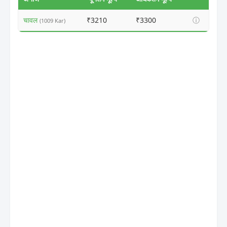
चावल
₹3210
₹3300
ⓘ
(1009 Kar)