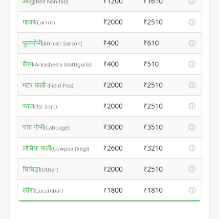
आलू
₹1200
₹1610
ⓘ
((Red Nanital))
गाजर
₹2000
₹2510
ⓘ
(Carrot)
फूलगोभी
₹400
₹610
ⓘ
(African Sarson)
बैंगन
₹400
₹510
ⓘ
(Arkasheela Mattigulla)
मटर फली
₹2000
₹2510
ⓘ
(Field Pea)
प्याज
₹2000
₹2510
ⓘ
(1st Sort)
पत्ता गोभी
₹3000
₹3510
ⓘ
(Cabbage)
लोबिया फली
₹2600
₹3210
ⓘ
(Cowpea (Veg))
चिचिड़ा
₹2000
₹2510
ⓘ
(Other)
खीरा
₹1800
₹1810
ⓘ
(Cucumbar)