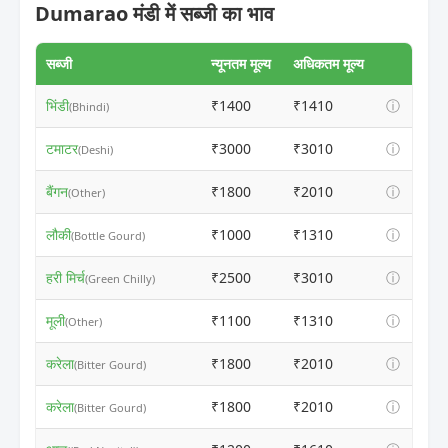
Dumarao मंडी में सब्जी का भाव
सब्जी
न्यूनतम मूल्य
अधिकतम मूल्य
भिंडी
₹1400
₹1410
ⓘ
(Bhindi)
टमाटर
₹3000
₹3010
ⓘ
(Deshi)
बैंगन
₹1800
₹2010
ⓘ
(Other)
लौकी
₹1000
₹1310
ⓘ
(Bottle Gourd)
हरी मिर्च
₹2500
₹3010
ⓘ
(Green Chilly)
मूली
₹1100
₹1310
ⓘ
(Other)
करेला
₹1800
₹2010
ⓘ
(Bitter Gourd)
करेला
₹1800
₹2010
ⓘ
(Bitter Gourd)