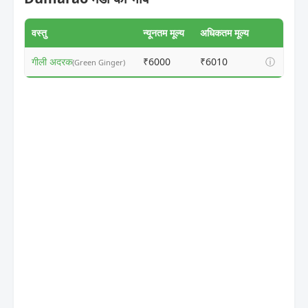
वस्तु
न्यूनतम मूल्य
अधिकतम मूल्य
गीली अदरक
₹6000
₹6010
ⓘ
(Green Ginger)