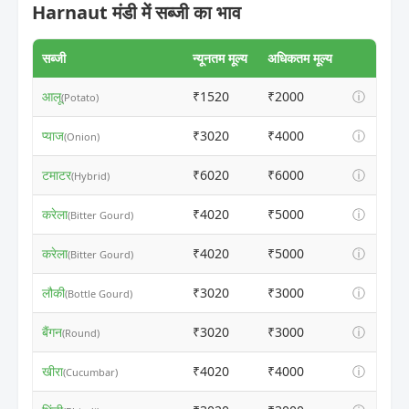
Harnaut मंडी में सब्जी का भाव
सब्जी
न्यूनतम मूल्य
अधिकतम मूल्य
आलू
₹1520
₹2000
ⓘ
(Potato)
प्याज
₹3020
₹4000
ⓘ
(Onion)
टमाटर
₹6020
₹6000
ⓘ
(Hybrid)
करेला
₹4020
₹5000
ⓘ
(Bitter Gourd)
करेला
₹4020
₹5000
ⓘ
(Bitter Gourd)
लौकी
₹3020
₹3000
ⓘ
(Bottle Gourd)
बैंगन
₹3020
₹3000
ⓘ
(Round)
खीरा
₹4020
₹4000
ⓘ
(Cucumbar)