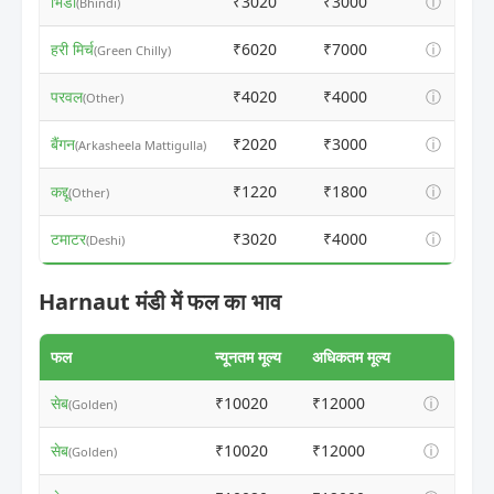
भिंडी
₹3020
₹3000
ⓘ
(Bhindi)
हरी मिर्च
₹6020
₹7000
ⓘ
(Green Chilly)
परवल
₹4020
₹4000
ⓘ
(Other)
बैंगन
₹2020
₹3000
ⓘ
(Arkasheela Mattigulla)
कद्दू
₹1220
₹1800
ⓘ
(Other)
टमाटर
₹3020
₹4000
ⓘ
(Deshi)
Harnaut मंडी में फल का भाव
फल
न्यूनतम मूल्य
अधिकतम मूल्य
सेब
₹10020
₹12000
ⓘ
(Golden)
सेब
₹10020
₹12000
ⓘ
(Golden)