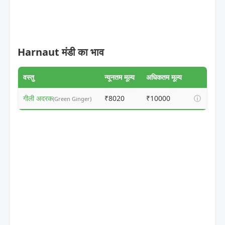
Harnaut मंडी का भाव
वस्तु
न्यूनतम मूल्य
अधिकतम मूल्य
गीली अदरक
₹8020
₹10000
ⓘ
(Green Ginger)