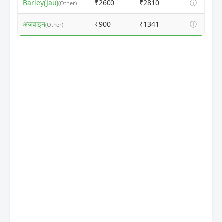
Barley(Jau)
₹2600
₹2810
ⓘ
(Other)
अजवाइन
₹900
₹1341
ⓘ
(Other)