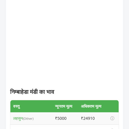
निम्बाहेडा मंडी का भाव
वस्तु
न्यूनतम मूल्य
अधिकतम मूल्य
लहसुन
₹5000
₹24910
ⓘ
(Other)