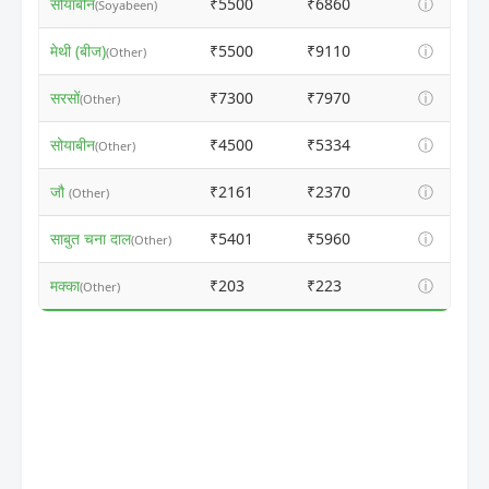
सोयाबीन
₹5500
₹6860
ⓘ
(Soyabeen)
मेथी (बीज)
₹5500
₹9110
ⓘ
(Other)
सरसों
₹7300
₹7970
ⓘ
(Other)
सोयाबीन
₹4500
₹5334
ⓘ
(Other)
जौ
₹2161
₹2370
ⓘ
(Other)
साबुत चना दाल
₹5401
₹5960
ⓘ
(Other)
मक्का
₹203
₹223
ⓘ
(Other)