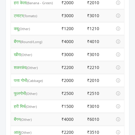
हरा केला
₹2000
₹2010
ⓘ
(Banana - Green)
टमाटर
₹3000
₹3010
ⓘ
(Tomato)
कद्दू
₹1200
₹1210
ⓘ
(Other)
बैंगन
₹4000
₹4010
ⓘ
(Round/Long)
खीरा
₹3000
₹3010
ⓘ
(Other)
शकरकंद
₹2200
₹2210
ⓘ
(Other)
पत्ता गोभी
₹2000
₹2010
ⓘ
(Cabbage)
फूलगोभी
₹2500
₹2510
ⓘ
(Other)
हरी मिर्च
₹1500
₹3010
ⓘ
(Other)
बैंगन
₹4000
₹6010
ⓘ
(Other)
आलू
₹2200
₹3510
ⓘ
(Other)