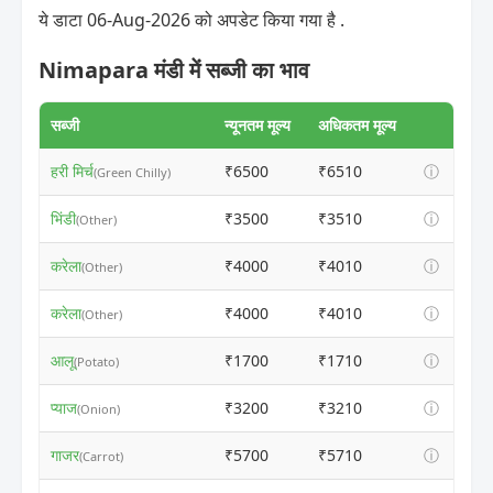
ये डाटा 06-Aug-2026 को अपडेट किया गया है .
Nimapara मंडी में सब्जी का भाव
सब्जी
न्यूनतम मूल्य
अधिकतम मूल्य
हरी मिर्च
₹6500
₹6510
ⓘ
(Green Chilly)
भिंडी
₹3500
₹3510
ⓘ
(Other)
करेला
₹4000
₹4010
ⓘ
(Other)
करेला
₹4000
₹4010
ⓘ
(Other)
आलू
₹1700
₹1710
ⓘ
(Potato)
प्याज
₹3200
₹3210
ⓘ
(Onion)
गाजर
₹5700
₹5710
ⓘ
(Carrot)