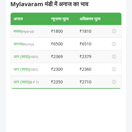
Mylavaram मंडी में अनाज का भाव
अनाज
न्यूनतम मूल्य
अधिकतम मूल्य
मक्का
₹1800
₹1810
ⓘ
(Hybrid)
कपास
₹6500
₹6510
ⓘ
(Bunny)
धान (सादा)
₹2369
₹2379
ⓘ
(1001)
धान (सादा)
₹2300
₹2360
ⓘ
(1001)
धान (सादा)
₹2350
₹2710
ⓘ
(B P T)