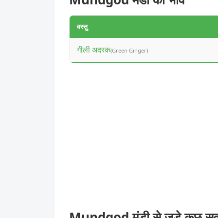
वस्तु
गीली अदरक
(Green Ginger)
Mundgod मंडी से जुड़े कुछ स