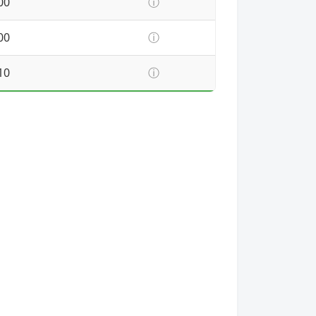
00
ⓘ
00
ⓘ
10
ⓘ