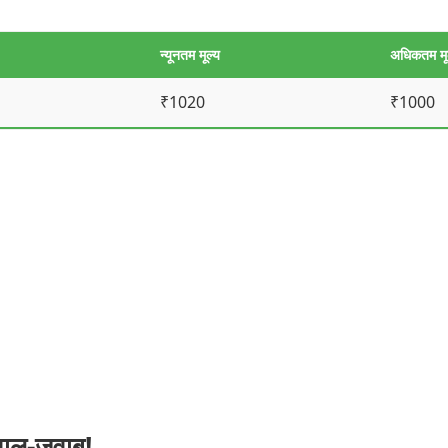
न्यूनतम मूल्य
अधिकतम मू
₹1020
₹1000
वाल-जवाब!