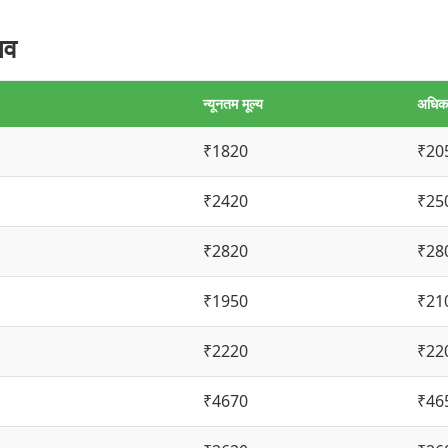
ाव
न्यूनतम मूल्य
अधिकत
₹1820
₹20
₹2420
₹25
₹2820
₹28
₹1950
₹21
₹2220
₹22
₹4670
₹46