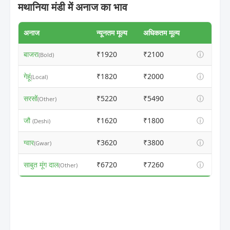
मथानिया मंडी में अनाज का भाव
अनाज
न्यूनतम मूल्य
अधिकतम मूल्य
बाजरा
₹1920
₹2100
ⓘ
(Bold)
गेहूं
₹1820
₹2000
ⓘ
(Local)
सरसों
₹5220
₹5490
ⓘ
(Other)
जौ
₹1620
₹1800
ⓘ
(Deshi)
ग्वार
₹3620
₹3800
ⓘ
(Gwar)
साबुत मूंग दाल
₹6720
₹7260
ⓘ
(Other)