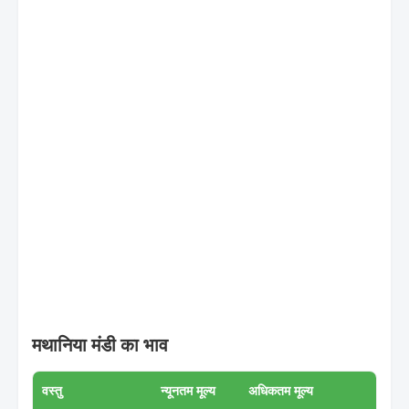
मथानिया मंडी का भाव
वस्तु
न्यूनतम मूल्य
अधिकतम मूल्य