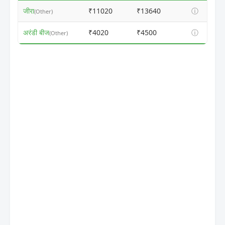
जीरा
₹11020
₹13640
ⓘ
(Other)
अरंडी बीज
₹4020
₹4500
ⓘ
(Other)