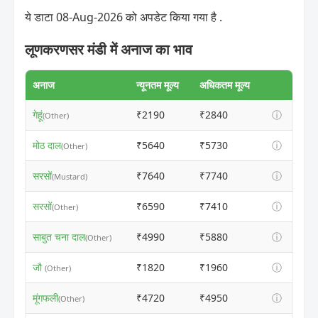
ये डाटा 08-Aug-2026 को अपडेट किया गया है .
लूणकरणसर मंडी में अनाज का भाव
अनाज
न्यूनतम मूल्य
अधिकतम मूल्य
गेहूं
₹2190
₹2840
ⓘ
(Other)
मोठ दाल
₹5640
₹5730
ⓘ
(Other)
सरसों
₹7640
₹7740
ⓘ
(Mustard)
सरसों
₹6590
₹7410
ⓘ
(Other)
साबुत चना दाल
₹4990
₹5880
ⓘ
(Other)
जौ
₹1820
₹1960
ⓘ
(Other)
मूंगफली
₹4720
₹4950
ⓘ
(Other)