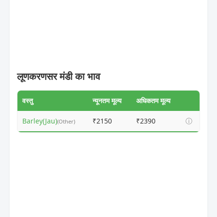
लूणकरणसर मंडी का भाव
वस्तु
न्यूनतम मूल्य
अधिकतम मूल्य
Barley(Jau)
₹2150
₹2390
ⓘ
(Other)