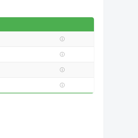
ⓘ
ⓘ
ⓘ
ⓘ