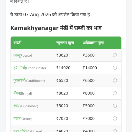
में स्थित है।
ये डाटा 07-Aug-2026 को अपडेट किया गया है .
Kamakhyanagar मंडी में सब्जी का भाव
सब्जी
न्यूनतम मूल्य
अधिकतम मूल्य
आलू
₹3620
₹3600
ⓘ
(Potato)
हरी मिर्च
₹14020
₹14000
ⓘ
(Green Chilly)
फूलगोभी
₹6520
₹6500
ⓘ
(Cauliflower)
बैंगन
₹8020
₹8000
ⓘ
(Brinjal)
खीरा
₹5020
₹5000
ⓘ
(Cucumbar)
प्याज
₹7020
₹7000
ⓘ
(Onion)
पत्ता गोभी
₹4020
₹4000
ⓘ
(Cabbage)