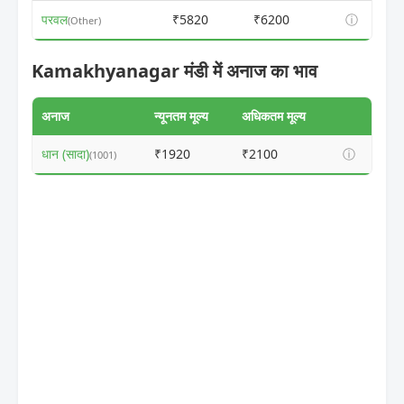
परवल
₹5820
₹6200
ⓘ
(Other)
Kamakhyanagar मंडी में अनाज का भाव
अनाज
न्यूनतम मूल्य
अधिकतम मूल्य
धान (सादा)
₹1920
₹2100
ⓘ
(1001)