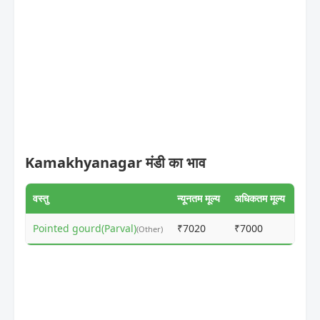
Kamakhyanagar मंडी का भाव
वस्तु
न्यूनतम मूल्य
अधिकतम मूल्य
Pointed gourd(Parval)
₹7020
₹7000
ⓘ
(Other)