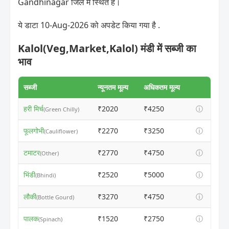
Gandhinagar जिले में स्थित है।
ये डाटा 10-Aug-2026 को अपडेट किया गया है .
Kalol(Veg,Market,Kalol) मंडी में सब्जी का
भाव
सब्जी
न्यूनतम मूल्य
अधिकतम मूल्य
हरी मिर्च
₹2020
₹4250
ⓘ
(Green Chilly)
फूलगोभी
₹2270
₹3250
ⓘ
(Cauliflower)
टमाटर
₹2770
₹4750
ⓘ
(Other)
भिंडी
₹2520
₹5000
ⓘ
(Bhindi)
लौकी
₹3270
₹4750
ⓘ
(Bottle Gourd)
पालक
₹1520
₹2750
ⓘ
(Spinach)