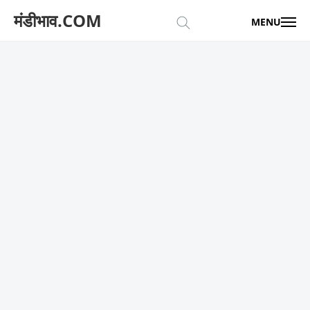
मंडीभाव.COM
MENU