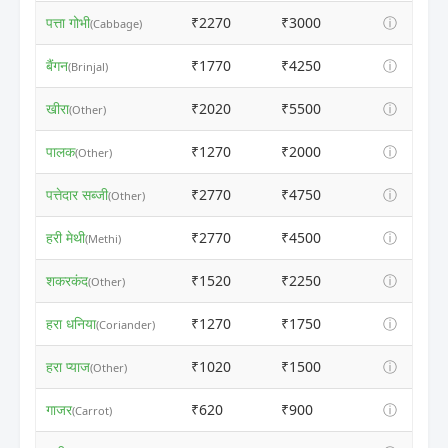
पत्ता गोभी
₹2270
₹3000
ⓘ
(Cabbage)
बैंगन
₹1770
₹4250
ⓘ
(Brinjal)
खीरा
₹2020
₹5500
ⓘ
(Other)
पालक
₹1270
₹2000
ⓘ
(Other)
पत्तेदार सब्जी
₹2770
₹4750
ⓘ
(Other)
हरी मेथी
₹2770
₹4500
ⓘ
(Methi)
शकरकंद
₹1520
₹2250
ⓘ
(Other)
हरा धनिया
₹1270
₹1750
ⓘ
(Coriander)
हरा प्याज
₹1020
₹1500
ⓘ
(Other)
गाजर
₹620
₹900
ⓘ
(Carrot)