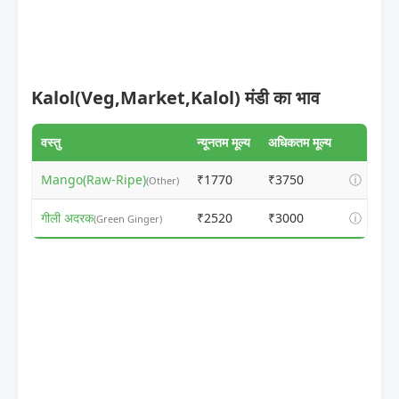
Kalol(Veg,Market,Kalol) मंडी का भाव
वस्तु
न्यूनतम मूल्य
अधिकतम मूल्य
Mango(Raw-Ripe)
₹1770
₹3750
ⓘ
(Other)
गीली अदरक
₹2520
₹3000
ⓘ
(Green Ginger)