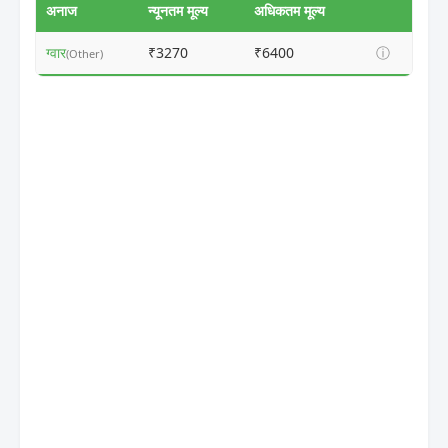
अनाज
न्यूनतम मूल्य
अधिकतम मूल्य
ग्वार
₹3270
₹6400
ⓘ
(Other)