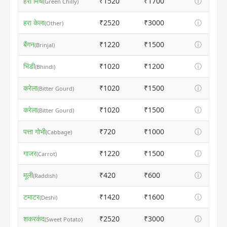
हरी मिर्च
₹1520
₹1700
ⓘ
(Green Chilly)
हरा केला
₹2520
₹3000
ⓘ
(Other)
बैंगन
₹1220
₹1500
ⓘ
(Brinjal)
भिंडी
₹1020
₹1200
ⓘ
(Bhindi)
करेला
₹1020
₹1500
ⓘ
(Bitter Gourd)
करेला
₹1020
₹1500
ⓘ
(Bitter Gourd)
पत्ता गोभी
₹720
₹1000
ⓘ
(Cabbage)
गाजर
₹1220
₹1500
ⓘ
(Carrot)
मूली
₹420
₹600
ⓘ
(Raddish)
टमाटर
₹1420
₹1600
ⓘ
(Deshi)
शकरकंद
₹2520
₹3000
ⓘ
(Sweet Potato)