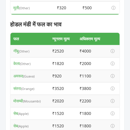
मूली
₹320
₹500
ⓘ
(Other)
होडल मंडी में फल का भाव
फल
न्यूनतम मूल्य
अधिकतम मूल्य
नींबू
₹2520
₹4000
ⓘ
(Other)
केला
₹1820
₹2000
ⓘ
(Other)
अमरूद
₹920
₹1100
ⓘ
(Guava)
संतरा
₹3520
₹3800
ⓘ
(Orange)
मोसम्बी
₹2020
₹2200
ⓘ
(Mousambi)
सेब
₹1520
₹1800
ⓘ
(Apple)
सेब
₹1520
₹1800
ⓘ
(Apple)