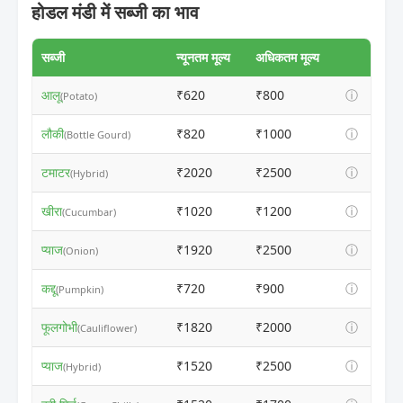
होडल मंडी में सब्जी का भाव
सब्जी
न्यूनतम मूल्य
अधिकतम मूल्य
आलू
₹620
₹800
ⓘ
(Potato)
लौकी
₹820
₹1000
ⓘ
(Bottle Gourd)
टमाटर
₹2020
₹2500
ⓘ
(Hybrid)
खीरा
₹1020
₹1200
ⓘ
(Cucumbar)
प्याज
₹1920
₹2500
ⓘ
(Onion)
कद्दू
₹720
₹900
ⓘ
(Pumpkin)
फूलगोभी
₹1820
₹2000
ⓘ
(Cauliflower)
प्याज
₹1520
₹2500
ⓘ
(Hybrid)