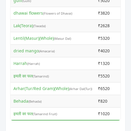
gulli
₹5020
₹500
(Gulli)
dhawai flowers
₹3820
₹380
(Flowers of Dhavai)
Lak(Teora)
₹2628
₹260
(Tiwada)
Lentil(Masur)(Whole)
₹5320
₹552
(Masur Dal)
dried mango
₹4020
₹400
(Amacaria)
Harrah
₹1320
₹130
(Harrah)
इमली का फल
₹5520
₹550
(Tamarind)
Arhar(Tur/Red Gram)(Whole)
₹6520
₹650
(Arhar Dal(Tur))
Behada
₹820
₹800
(Behada)
इमली का फल
₹1020
₹100
(Tamarind Fruit)