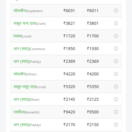
सोयाबीन
₹6031
₹6011
ⓘ
(Soyabeen)
साबुत चना दाल
₹3821
₹3801
ⓘ
(Gram)
मक्का
₹1720
₹1700
ⓘ
(Local)
धान (सादा)
₹1950
₹1930
ⓘ
(Common)
धान (सादा)
₹2389
₹2369
ⓘ
(Paddy)
सोयाबीन
₹4220
₹4200
ⓘ
(Other)
साबुत मसूर दाल
₹5320
₹5350
ⓘ
(Local)
धान (सादा)
₹2145
₹2125
ⓘ
(Dhan)
रामतिल
₹9420
₹9500
ⓘ
(Ramatilli)
धान (सादा)
₹2170
₹2150
ⓘ
(Paddy)