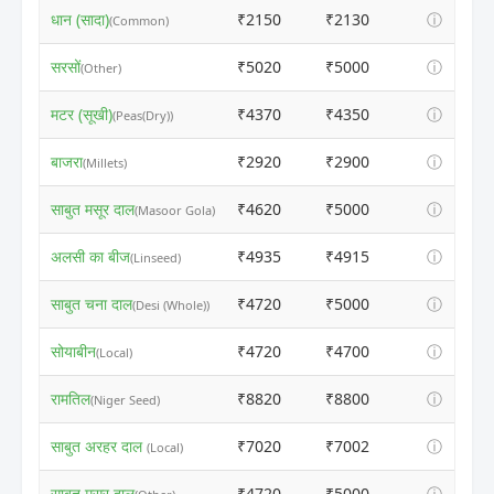
धान (सादा)
₹2150
₹2130
ⓘ
(Common)
सरसों
₹5020
₹5000
ⓘ
(Other)
मटर (सूखी)
₹4370
₹4350
ⓘ
(Peas(Dry))
बाजरा
₹2920
₹2900
ⓘ
(Millets)
साबुत मसूर दाल
₹4620
₹5000
ⓘ
(Masoor Gola)
अलसी का बीज
₹4935
₹4915
ⓘ
(Linseed)
साबुत चना दाल
₹4720
₹5000
ⓘ
(Desi (Whole))
सोयाबीन
₹4720
₹4700
ⓘ
(Local)
रामतिल
₹8820
₹8800
ⓘ
(Niger Seed)
साबुत अरहर दाल
₹7020
₹7002
ⓘ
(Local)
साबुत मसूर दाल
₹4720
₹5000
ⓘ