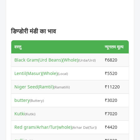
डिण्डोरी मंडी का भाव
वस्तु
न्यूनतम मूल्य
अधिकत
Black Gram(Urd Beans)(Whole)
₹6820
₹700
(Urda/Urd)
Lentil(Masur)(Whole)
₹5520
₹551
(Local)
Niger Seed(Ramtil)
₹11220
₹113
(Ramatilli)
buttery
₹3020
₹300
(Buttery)
Kutki
₹7020
₹780
(Kutki)
Red gram/Arhar/Tur(whole)
₹4420
₹440
(Arhar Dal(Tur))