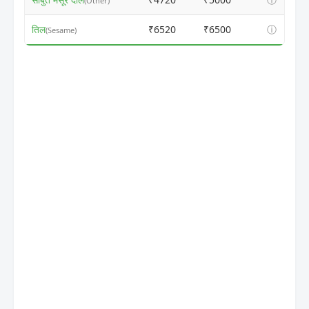
(Other)
तिल
₹6520
₹6500
ⓘ
(Sesame)