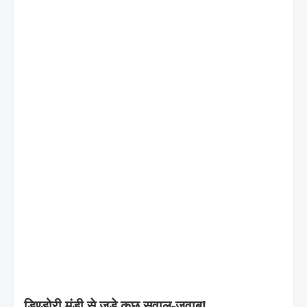
डिण्डोरी मंडी से जुड़े कुछ सवाल-जवाब!