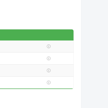
ⓘ
ⓘ
ⓘ
ⓘ