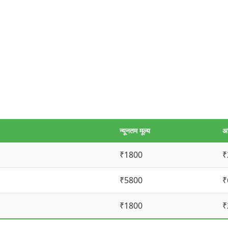
न्यूनतम मूल्य
अ
₹1800
₹
₹5800
₹
₹1800
₹