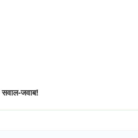
छ सवाल-जवाब!