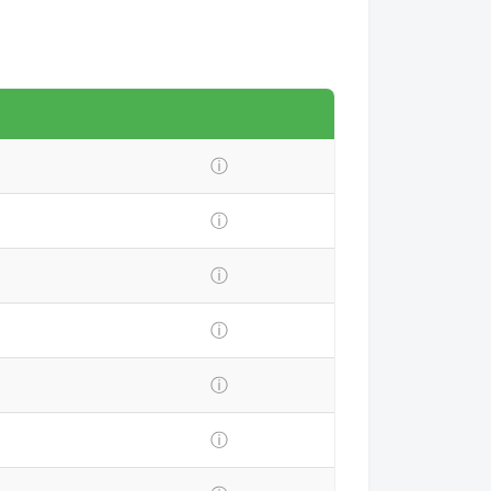
ⓘ
ⓘ
ⓘ
ⓘ
ⓘ
ⓘ