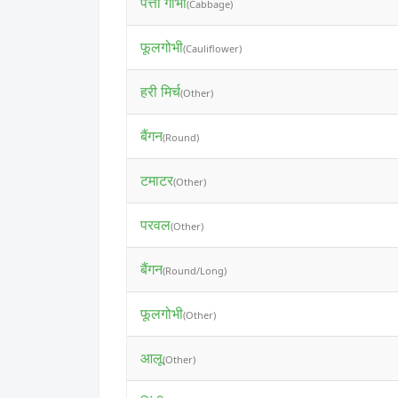
पत्ता गोभी
(Cabbage)
फूलगोभी
(Cauliflower)
हरी मिर्च
(Other)
बैंगन
(Round)
टमाटर
(Other)
परवल
(Other)
बैंगन
(Round/Long)
फूलगोभी
(Other)
आलू
(Other)