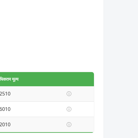
धिकतम मूल्य
2510
ⓘ
6010
ⓘ
2010
ⓘ