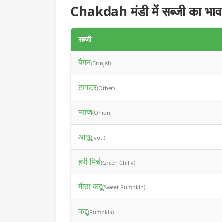
Chakdah मंडी में सब्जी का भाव
सब्जी
बैंगन
(Brinjal)
टमाटर
(Other)
प्याज
(Onion)
आलू
(Jyoti)
हरी मिर्च
(Green Chilly)
मीठा कद्दू
(Sweet Pumpkin)
कद्दू
(Pumpkin)