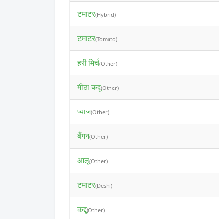
टमाटर
(Hybrid)
टमाटर
(Tomato)
हरी मिर्च
(Other)
मीठा कद्दू
(Other)
प्याज
(Other)
बैंगन
(Other)
आलू
(Other)
टमाटर
(Deshi)
कद्दू
(Other)