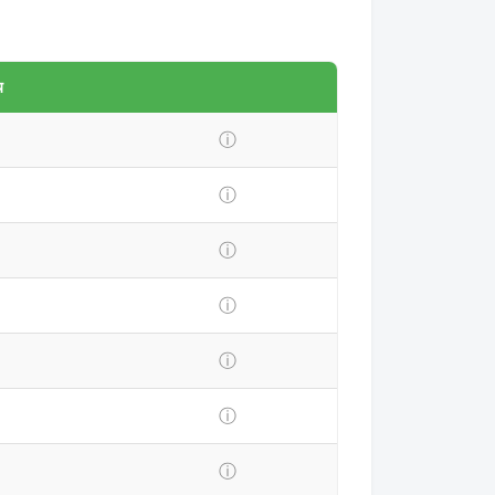
य
ⓘ
ⓘ
ⓘ
ⓘ
ⓘ
ⓘ
ⓘ