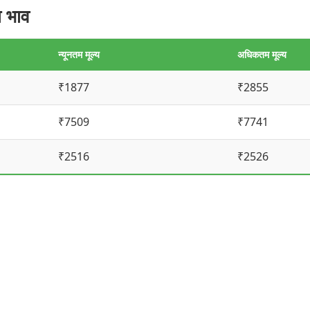
 भाव
न्यूनतम मूल्य
अधिकतम मूल्य
₹1877
₹2855
₹7509
₹7741
₹2516
₹2526