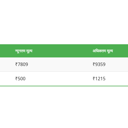
न्यूनतम मूल्य
अधिकतम मूल्य
₹7809
₹9359
₹500
₹1215