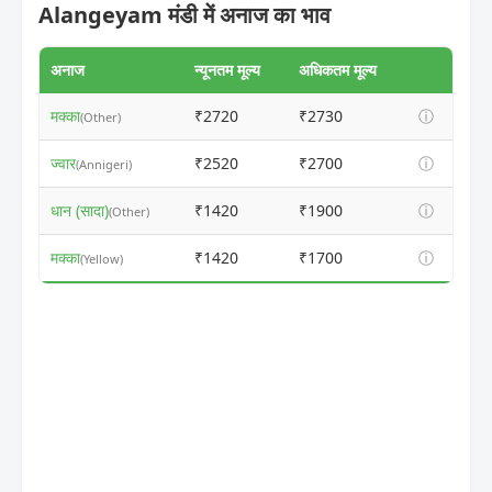
Alangeyam मंडी में अनाज का भाव
अनाज
न्यूनतम मूल्य
अधिकतम मूल्य
मक्का
₹2720
₹2730
ⓘ
(Other)
ज्वार
₹2520
₹2700
ⓘ
(Annigeri)
धान (सादा)
₹1420
₹1900
ⓘ
(Other)
मक्का
₹1420
₹1700
ⓘ
(Yellow)