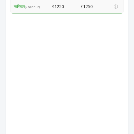
नारियल
₹1220
₹1250
ⓘ
(Coconut)