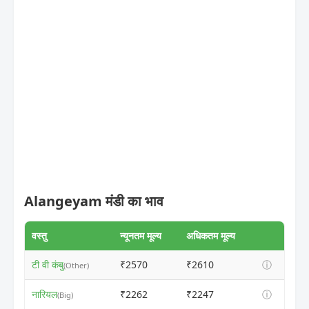
Alangeyam मंडी का भाव
वस्तु
न्यूनतम मूल्य
अधिकतम मूल्य
टी वी कंबु
₹2570
₹2610
ⓘ
(Other)
नारियल
₹2262
₹2247
ⓘ
(Big)