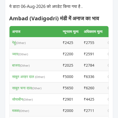
ये डाटा 06-Aug-2026 को अपडेट किया गया है .
Ambad (Vadigodri) मंडी में अनाज का भाव
अनाज
न्यूनतम मूल्य
अधिकतम मूल्य
गेहूं
₹2425
₹2755
ⓘ
(Other)
ज्वार
₹2200
₹2591
ⓘ
(Other)
बाजरा
₹2025
₹2784
ⓘ
(Other)
साबुत अरहर दाल
₹5000
₹6336
ⓘ
(Other)
साबुत चना दाल
₹5650
₹6260
ⓘ
(Other)
सोयाबीन
₹2901
₹4425
ⓘ
(Other)
मक्का
₹2000
₹2711
ⓘ
(Other)