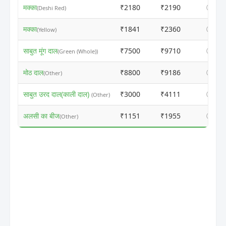
मक्का
₹2180
₹2190
ⓘ
(Deshi Red)
मक्का
₹1841
₹2360
ⓘ
(Yellow)
साबुत मूंग दाल
₹7500
₹9710
ⓘ
(Green (Whole))
मोठ दाल
₹8800
₹9186
ⓘ
(Other)
साबुत उरद दाल(काली दाल)
₹3000
₹4111
ⓘ
(Other)
अलसी का बीज
₹1151
₹1955
ⓘ
(Other)